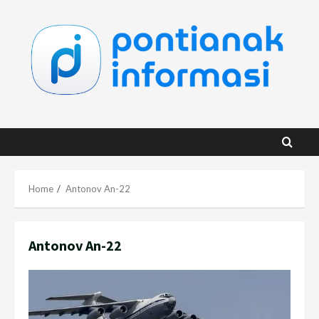
Skip
to
content
Home
Antonov An-22
Antonov An-22