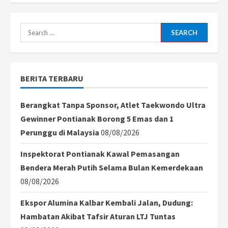
Raksasa
Angkut
Militer
Rusia
Search
An-
22
for:
Jatuh,
Seluruh
Awak
Tewas
BERITA TERBARU
Berangkat Tanpa Sponsor, Atlet Taekwondo Ultra
Gewinner Pontianak Borong 5 Emas dan 1
Perunggu di Malaysia
08/08/2026
Inspektorat Pontianak Kawal Pemasangan
Bendera Merah Putih Selama Bulan Kemerdekaan
08/08/2026
Ekspor Alumina Kalbar Kembali Jalan, Dudung:
Hambatan Akibat Tafsir Aturan LTJ Tuntas