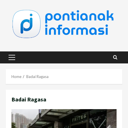
Skip
to
content
Primary
Menu
Home
Badai Ragasa
Badai Ragasa