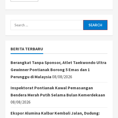
more
about
Badai
Topan
Ragasa
Terjang
Hong
Search
Kong,
China,
for:
dan
Taiwan,
Dengan
Kecepatan
BERITA TERBARU
Angin
265
km/jam
Berangkat Tanpa Sponsor, Atlet Taekwondo Ultra
Gewinner Pontianak Borong 5 Emas dan 1
Perunggu di Malaysia
08/08/2026
Inspektorat Pontianak Kawal Pemasangan
Bendera Merah Putih Selama Bulan Kemerdekaan
08/08/2026
Ekspor Alumina Kalbar Kembali Jalan, Dudung: