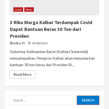
Lokal
News
3 Ribu Warga Kalbar Terdampak Covid
Dapat Bantuan Beras 30 Ton dari
Presiden
Editor PI
05/08/2021
Gubernur Kalimantan Barat (Kalbar) Sutarmidji
menyampaikan, Pemprov Kalbar akan menyalurkan
bantuan 30 ton beras dari Presiden RI...
Read
Read More
more
about
3
Ribu
Warga
Kalbar
Terdampak
Search
Covid
Dapat
for:
Bantuan