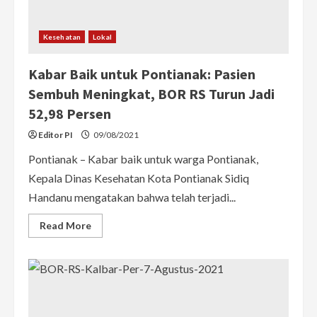
Aplikasi
PeduliLindungi
yang
Diimplementasikan
Kesehatan
Lokal
pada
Area
Publik
Kabar Baik untuk Pontianak: Pasien
Sembuh Meningkat, BOR RS Turun Jadi
52,98 Persen
Editor PI
09/08/2021
Pontianak – Kabar baik untuk warga Pontianak,
Kepala Dinas Kesehatan Kota Pontianak Sidiq
Handanu mengatakan bahwa telah terjadi...
Read
Read More
more
about
Kabar
Baik
untuk
Pontianak:
Pasien
Sembuh
Meningkat,