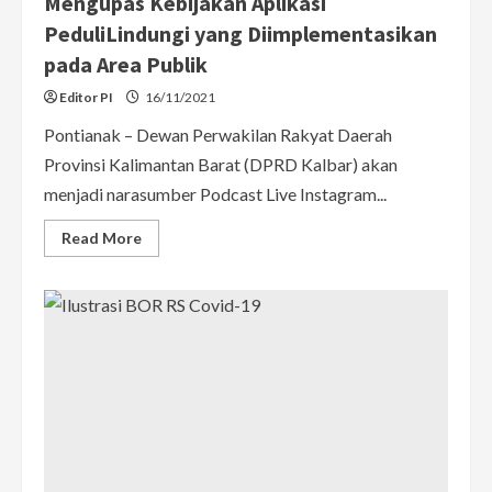
Mengupas Kebijakan Aplikasi
PeduliLindungi yang Diimplementasikan
pada Area Publik
Editor PI
16/11/2021
Pontianak – Dewan Perwakilan Rakyat Daerah
Provinsi Kalimantan Barat (DPRD Kalbar) akan
menjadi narasumber Podcast Live Instagram...
Read
Read More
more
about
Akan
Digelar
Podcast
Live
Bareng
DPRD
Kalbar
Bersama
PI
20
November
2021,
Mengupas
Kebijakan