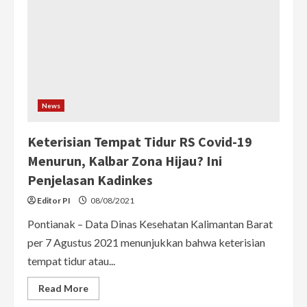
BOR
RS
Turun
Jadi
52,98
Persen
News
Keterisian Tempat Tidur RS Covid-19
Menurun, Kalbar Zona Hijau? Ini
Penjelasan Kadinkes
Editor PI
08/08/2021
Pontianak – Data Dinas Kesehatan Kalimantan Barat
per 7 Agustus 2021 menunjukkan bahwa keterisian
tempat tidur atau...
Read
Read More
more
about