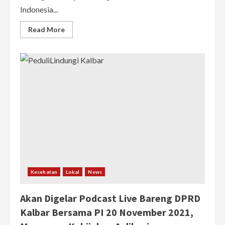
Indonesia...
Read
Read More
more
about
Waspada
Covid-
19
RSUD
SSMA
Berikan
Penyuluhan
Penerapan
Protokol
3M
Kesehatan
Lokal
News
Akan Digelar Podcast Live Bareng DPRD
Kalbar Bersama PI 20 November 2021,