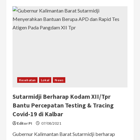
Keterisian
Tempat
Tidur
RS
Covid-
19
Menurun,
Kalbar
Zona
Hijau?
Ini
Penjelasan
Kadinkes
Kesehatan
Lokal
News
Sutarmidji Berharap Kodam XII/Tpr
Bantu Percepatan Testing & Tracing
Covid-19 di Kalbar
Editor PI
07/08/2021
Gubernur Kalimantan Barat Sutarmidji berharap