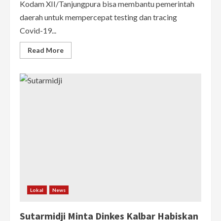
Kodam XII/Tanjungpura bisa membantu pemerintah
daerah untuk mempercepat testing dan tracing
Covid-19...
Read
Read More
more
about
Sutarmidji
Berharap
Kodam
XII/Tpr
Bantu
Percepatan
Testing
&
Tracing
Covid-
19
di
Kalbar
Lokal
News
Sutarmidji Minta Dinkes Kalbar Habiskan