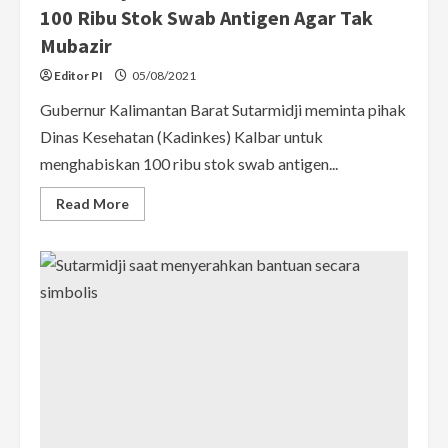
100 Ribu Stok Swab Antigen Agar Tak
Mubazir
Editor PI
05/08/2021
Gubernur Kalimantan Barat Sutarmidji meminta pihak
Dinas Kesehatan (Kadinkes) Kalbar untuk
menghabiskan 100 ribu stok swab antigen...
Read
Read More
more
about
Sutarmidji
Minta
Dinkes
Kalbar
Habiskan
100
Ribu
Stok
Swab
Antigen
Agar
Tak
Mubazir