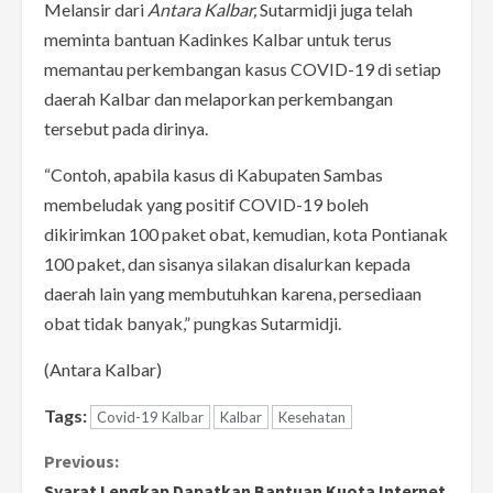
Melansir dari
Antara Kalbar,
Sutarmidji juga telah
meminta bantuan Kadinkes Kalbar untuk terus
memantau perkembangan kasus COVID-19 di setiap
daerah Kalbar dan melaporkan perkembangan
tersebut pada dirinya.
“Contoh, apabila kasus di Kabupaten Sambas
membeludak yang positif COVID-19 boleh
dikirimkan 100 paket obat, kemudian, kota Pontianak
100 paket, dan sisanya silakan disalurkan kepada
daerah lain yang membutuhkan karena, persediaan
obat tidak banyak,” pungkas Sutarmidji.
(Antara Kalbar)
Tags:
Covid-19 Kalbar
Kalbar
Kesehatan
C
Previous:
Syarat Lengkap Dapatkan Bantuan Kuota Internet