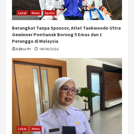
i
Lokal
News
Sports
n
Berangkat Tanpa Sponsor, Atlet Taekwondo Ultra
g
Gewinner Pontianak Borong 5 Emas dan 1
Perunggu di Malaysia
Editor PI
08/08/2026
Lokal
News