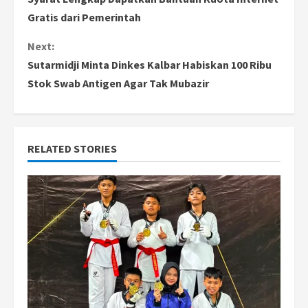
o
Gratis dari Pemerintah
n
Next:
Sutarmidji Minta Dinkes Kalbar Habiskan 100 Ribu
t
Stok Swab Antigen Agar Tak Mubazir
i
n
RELATED STORIES
u
e
R
e
a
d