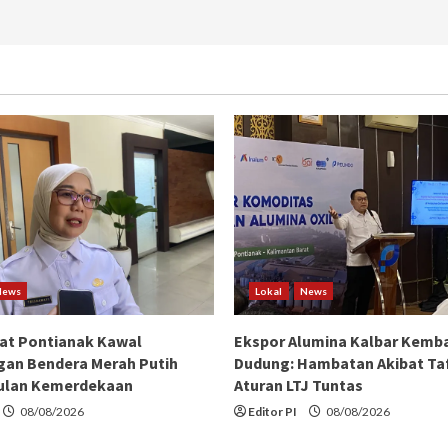
Kalbar
Melalui
Gowes
Santai
News
Lokal
News
at Pontianak Kawal
Ekspor Alumina Kalbar Kemba
an Bendera Merah Putih
Dudung: Hambatan Akibat Taf
ulan Kemerdekaan
Aturan LTJ Tuntas
08/08/2026
Editor PI
08/08/2026