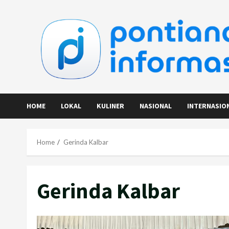
Skip
to
content
HOME
LOKAL
KULINER
NASIONAL
INTERNASIO
Home
Gerinda Kalbar
Gerinda Kalbar