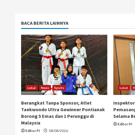
BACA BERITA LAINNYA
Lokal
News
Sports
Lokal
Berangkat Tanpa Sponsor, Atlet
Inspektor
Taekwondo Ultra Gewinner Pontianak
Pemasang
Borong 5 Emas dan 1 Perunggu di
Selama B
Malaysia
Editor PI
Editor PI
08/08/2026