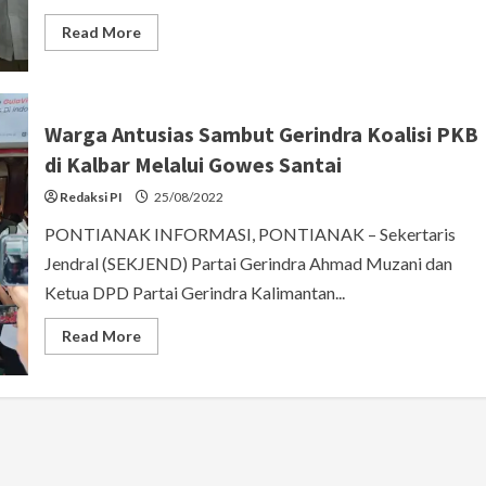
Read
Read More
more
about
Darwis
dan
Gerindra
Kalbar
Warga Antusias Sambut Gerindra Koalisi PKB
Berikan
Bantuan
di Kalbar Melalui Gowes Santai
Kepada
Tempat
Redaksi PI
Ibadah
25/08/2022
di
Bengkayang
PONTIANAK INFORMASI, PONTIANAK – Sekertaris
Jendral (SEKJEND) Partai Gerindra Ahmad Muzani dan
Ketua DPD Partai Gerindra Kalimantan...
Read
Read More
more
about
Warga
Antusias
Sambut
Gerindra
Koalisi
PKB
di