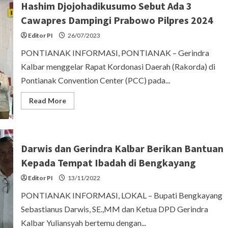
Hashim Djojohadikusumo Sebut Ada 3
Cawapres Dampingi Prabowo Pilpres 2024
Editor PI
26/07/2023
PONTIANAK INFORMASI, PONTIANAK – Gerindra
Kalbar menggelar Rapat Kordonasi Daerah (Rakorda) di
Pontianak Convention Center (PCC) pada...
Read
Read More
more
about
Hashim
Djojohadikusumo
Sebut
Ada
Darwis dan Gerindra Kalbar Berikan Bantuan
3
Cawapres
Kepada Tempat Ibadah di Bengkayang
Dampingi
Prabowo
Editor PI
Pilpres
13/11/2022
2024
PONTIANAK INFORMASI, LOKAL – Bupati Bengkayang
Sebastianus Darwis, SE.,MM dan Ketua DPD Gerindra
Kalbar Yuliansyah bertemu dengan...