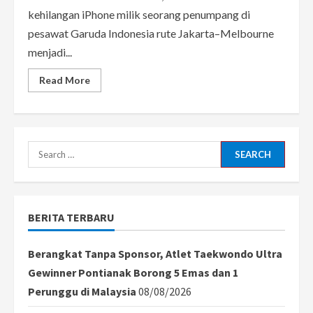
kehilangan iPhone milik seorang penumpang di
pesawat Garuda Indonesia rute Jakarta–Melbourne
menjadi...
Read
Read More
more
about
iPhone
Penumpang
Hilang
di
Pesawat,
Search
Garuda
Indonesia
for:
Bebastugaskan
Awak
Kabin
GA716
BERITA TERBARU
Berangkat Tanpa Sponsor, Atlet Taekwondo Ultra
Gewinner Pontianak Borong 5 Emas dan 1
Perunggu di Malaysia
08/08/2026