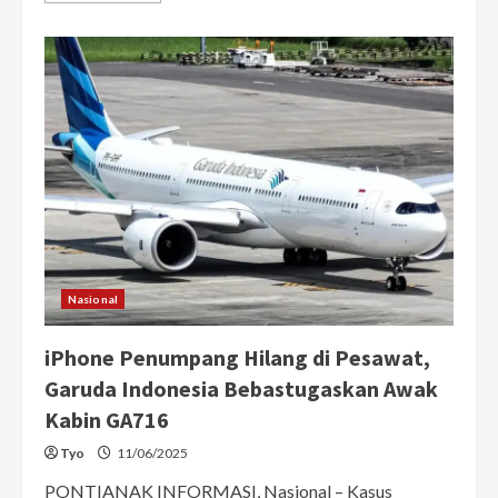
about
Garuda
Indonesia
Ungkap
Hasil
Investigasi
Hilangnya
HP
Penumpang
di
Penerbangan
GA-
716
Nasional
iPhone Penumpang Hilang di Pesawat,
Garuda Indonesia Bebastugaskan Awak
Kabin GA716
Tyo
11/06/2025
PONTIANAK INFORMASI, Nasional – Kasus