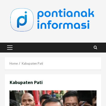
Skip
to
content
Primary
Menu
Home
Kabupaten Pati
Kabupaten Pati