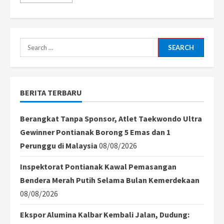
more
about
DPRD
Pati
Gelar
Paripurna
Bahas
Search
Pemakzulan
Bupati
for:
Sudewo
pada
31
Oktober
BERITA TERBARU
2025
Berangkat Tanpa Sponsor, Atlet Taekwondo Ultra
Gewinner Pontianak Borong 5 Emas dan 1
Perunggu di Malaysia
08/08/2026
Inspektorat Pontianak Kawal Pemasangan
Bendera Merah Putih Selama Bulan Kemerdekaan
08/08/2026
Ekspor Alumina Kalbar Kembali Jalan, Dudung: