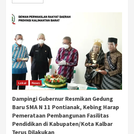
more
about
Kebing
Apresiasi
dan
Dukung
Konferda
DPD
PA
GMNI
Kalbar:
Mari
Songsong
Semangat
Persatuan
Lokal
News
Dampingi Gubernur Resmikan Gedung
Baru SMA N 11 Pontianak, Kebing Harap
Pemerataan Pembangunan Fasilitas
Pendidikan di Kabupaten/Kota Kalbar
Terus Dilakukan