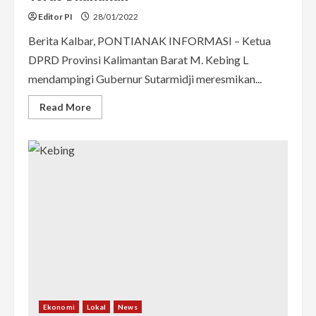
Editor PI
28/01/2022
Berita Kalbar, PONTIANAK INFORMASI – Ketua
DPRD Provinsi Kalimantan Barat M. Kebing L
mendampingi Gubernur Sutarmidji meresmikan...
Read
Read More
more
about
Dampingi
Gubernur
Resmikan
Gedung
Baru
SMA
N
11
Pontianak,
Kebing
Harap
Pemerataan
Pembangunan
Fasilitas
Pendidikan
di
Kabupaten/Kota
Kalbar
Ekonomi
Lokal
News
Terus