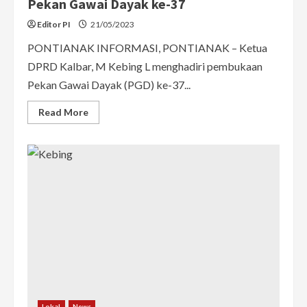
Pekan Gawai Dayak ke-37
Editor PI
21/05/2023
PONTIANAK INFORMASI, PONTIANAK – Ketua
DPRD Kalbar, M Kebing L menghadiri pembukaan
Pekan Gawai Dayak (PGD) ke-37...
Read
Read More
more
about
Ketua
DPRD
Kalbar
Hadiri
Pembukaan
Pekan
Gawai
Dayak
ke-
37
Lokal
News