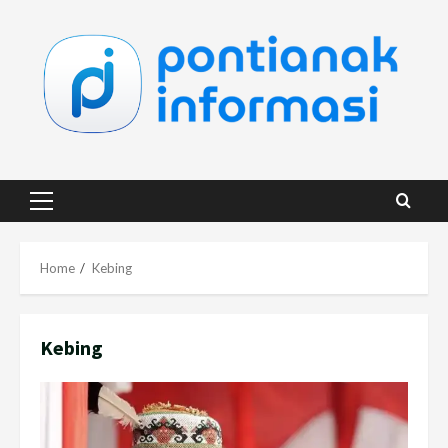
Skip
to
content
Primary
Menu
Home
Kebing
Kebing