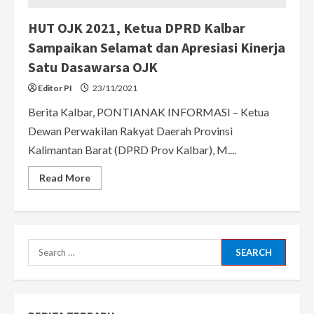
Dilakukan
HUT OJK 2021, Ketua DPRD Kalbar
Sampaikan Selamat dan Apresiasi Kinerja
Satu Dasawarsa OJK
Editor PI
23/11/2021
Berita Kalbar, PONTIANAK INFORMASI – Ketua
Dewan Perwakilan Rakyat Daerah Provinsi
Kalimantan Barat (DPRD Prov Kalbar), M....
Read
Read More
more
about
HUT
OJK
2021,
Ketua
DPRD
Search
Kalbar
Sampaikan
for:
Selamat
dan
Apresiasi
Kinerja