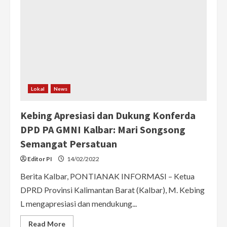
Kalbar
Harap
TNI
AU
Makin
Jaya
dan
Terdepan
Jaga
Kedaulatan
NKRI
Lokal
News
Kebing Apresiasi dan Dukung Konferda
DPD PA GMNI Kalbar: Mari Songsong
Semangat Persatuan
Editor PI
14/02/2022
Berita Kalbar, PONTIANAK INFORMASI – Ketua
DPRD Provinsi Kalimantan Barat (Kalbar), M. Kebing
L mengapresiasi dan mendukung...
Read
Read More