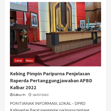
Hadiri
Upacara
HUT
ke-
78
RI,
Kebing
Bacakan
Naskah
Pembukaan
UUD
1945
Lokal
News
Kebing Pimpin Paripurna Penjelasan
Raperda Pertanggungjawaban APBD
Kalbar 2022
Editor PI
06/07/2023
PONTIANAK INFORMASI, LOKAL – DPRD
Kalimantan Barat menggelar paripurna tentang