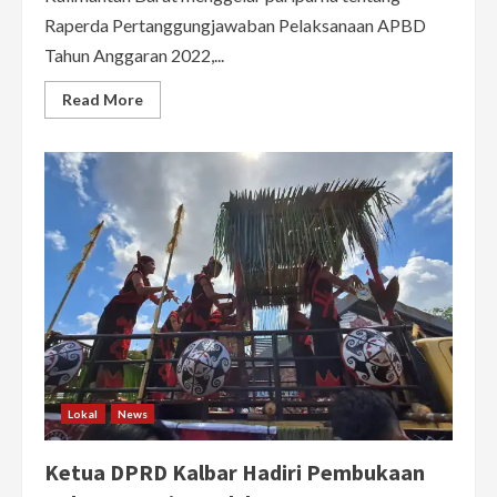
Raperda Pertanggungjawaban Pelaksanaan APBD
Tahun Anggaran 2022,...
Read
Read More
more
about
Kebing
Pimpin
Paripurna
Penjelasan
Raperda
Pertanggungjawaban
APBD
Kalbar
2022
Lokal
News
Ketua DPRD Kalbar Hadiri Pembukaan