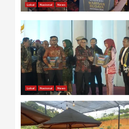
Lokal
Nasional
News
Lokal
Nasional
News