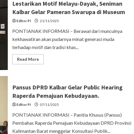
Lestarikan Motif Melayu-Dayak, Seniman
Kalbar Gelar Pameran Swarupa di Museum
Editor PI
21/11/2025
PONTIANAK INFORMASI – Berawal dari munculnya
kekhawatiran akan pudarnya minat generasi muda
terhadap motif dan tradisi khas...
Read
Read More
more
about
Lestarikan
Motif
Melayu-
Dayak,
Pansus DPRD Kalbar Gelar Public Hearing
Seniman
Kalbar
Raperda Pemajuan Kebudayaan.
Gelar
Pameran
Editor PI
Swarupa
07/11/2025
di
Museum
PONTIANAK INFORMASI – Panitia Khusus (Pansus)
Pembahas Raperda Pemajuan Kebudayaan DPRD Provinsi
Kalimantan Barat menggelar Konsultasi Publik...