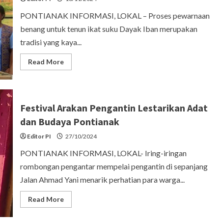
2024
PONTIANAK INFORMASI, LOKAL – Proses pewarnaan
benang untuk tenun ikat suku Dayak Iban merupakan
tradisi yang kaya...
Read
Read More
more
about
Tradisi
Pewarnaan
Benang
Tenun
Festival Arakan Pengantin Lestarikan Adat
Ikat
Dayak
dan Budaya Pontianak
Iban:
Warisan
Editor PI
Budaya
27/10/2024
yang
Sarat
PONTIANAK INFORMASI, LOKAL- Iring-iringan
Makna
rombongan pengantar mempelai pengantin di sepanjang
Jalan Ahmad Yani menarik perhatian para warga...
Read
Read More
more
about
Festival