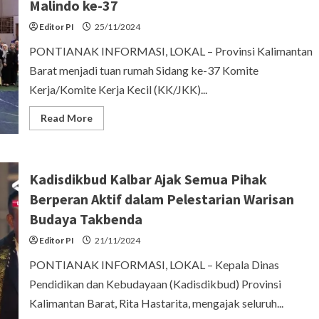
Pawai
Malindo ke-37
Tatung
di
Editor PI
25/11/2024
Pontianak
PONTIANAK INFORMASI, LOKAL – Provinsi Kalimantan
Barat menjadi tuan rumah Sidang ke-37 Komite
Kerja/Komite Kerja Kecil (KK/JKK)...
Read
Read More
more
about
Kadisdikbud
Kalbar
Dorong
Kadisdikbud Kalbar Ajak Semua Pihak
Kerja
Sama
Berperan Aktif dalam Pelestarian Warisan
Sosial
Budaya
Budaya Takbenda
dalam
Sidang
KK/JKK
Editor PI
21/11/2024
Sosek
Malindo
PONTIANAK INFORMASI, LOKAL – Kepala Dinas
ke-
37
Pendidikan dan Kebudayaan (Kadisdikbud) Provinsi
Kalimantan Barat, Rita Hastarita, mengajak seluruh...