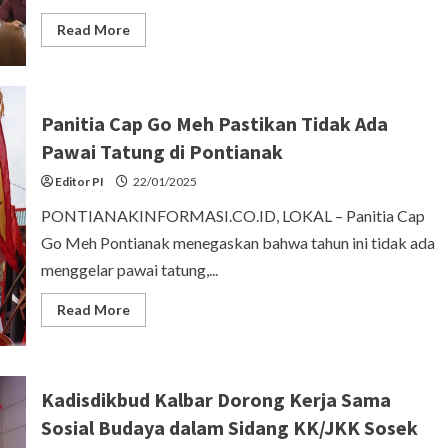
Read
Read More
more
about
Pansus
DPRD
Kalbar
Gelar
Panitia Cap Go Meh Pastikan Tidak Ada
Public
Hearing
Pawai Tatung di Pontianak
Raperda
Pemajuan
Editor PI
Kebudayaan.
22/01/2025
PONTIANAKINFORMASI.CO.ID, LOKAL – Panitia Cap
Go Meh Pontianak menegaskan bahwa tahun ini tidak ada
menggelar pawai tatung,...
Read
Read More
more
about
Panitia
Cap
Go
Meh
Kadisdikbud Kalbar Dorong Kerja Sama
Pastikan
Tidak
Sosial Budaya dalam Sidang KK/JKK Sosek
Ada