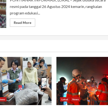
resmi pada tanggal 26 Agustus 2024 kemarin, rangkaian
program edukasi...
Read
Read More
more
about
Pekan
Tenun
Kalbar
2024
Adakan
Berbagai
Program
Edukasi
Bagi
Anak
Muda
Kota
Pontianak
News
Lokal
News