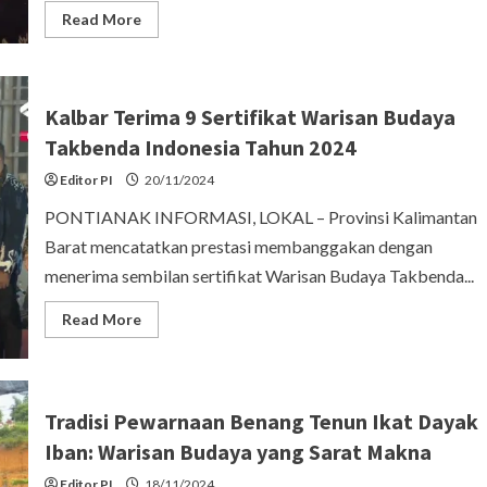
Read
Read More
more
about
Kadisdikbud
Kalbar
Ajak
Semua
Kalbar Terima 9 Sertifikat Warisan Budaya
Pihak
Berperan
Takbenda Indonesia Tahun 2024
Aktif
dalam
Editor PI
20/11/2024
Pelestarian
Warisan
PONTIANAK INFORMASI, LOKAL – Provinsi Kalimantan
Budaya
Takbenda
Barat mencatatkan prestasi membanggakan dengan
menerima sembilan sertifikat Warisan Budaya Takbenda...
Read
Read More
more
about
Kalbar
Terima
9
Sertifikat
Tradisi Pewarnaan Benang Tenun Ikat Dayak
Warisan
Budaya
Iban: Warisan Budaya yang Sarat Makna
Takbenda
Indonesia
Editor PI
Tahun
18/11/2024