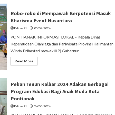
Arakan
Pengantin
Lestarikan
Robo-robo di Mempawah Berpotensi Masuk
Adat
dan
Kharisma Event Nusantara
Budaya
Pontianak
Editor PI
05/09/2024
PONTIANAK INFORMASI, LOKAL – Kepala Dinas
Kepemudaan Olahraga dan Pariwisata Provinsi Kalimantan
Windy Prihastari mewakili Pj Gubernur...
Read
Read More
more
about
Robo-
robo
di
Mempawah
Pekan Tenun Kalbar 2024 Adakan Berbagai
Berpotensi
Masuk
Program Edukasi Bagi Anak Muda Kota
Kharisma
Event
Pontianak
Nusantara
Editor PI
26/08/2024
PONTIANAK INFORMASI, LOKAL – Sejak dibuka secara