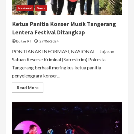
Nasional
News
Ketua Panitia Konser Musik Tangerang
Lentera Festival Ditangkap
Editor PI
27/06/2024
PONTIANAK INFORMASI, NASIONAL – Jajaran
Satuan Reserse Kriminal (Satreskrim) Polresta
Tangerang berhasil meringkus ketua panitia
penyelenggara konser...
Read
Read More
more
about
Ketua
Panitia
Konser
Musik
Tangerang
Lentera
Festival
Ditangkap