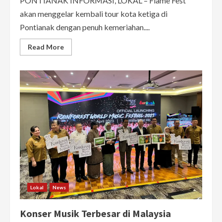
PONTIANAK INFORMASI, LOKAL – Flame Fest
akan menggelar kembali tour kota ketiga di
Pontianak dengan penuh kemeriahan....
Read
Read More
more
about
Flame
Fest
Bakal
Guncang
Pontianak
10-
11
Juni:
Hadirkan
Noah,
The
Changcuters,
hingga
Vierratale
Lokal
News
Konser Musik Terbesar di Malaysia