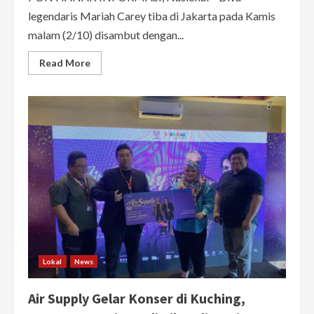
legendaris Mariah Carey tiba di Jakarta pada Kamis
malam (2/10) disambut dengan...
Read
Read More
more
about
Mariah
Carey
Disambut
Ondel-
Ondel
dalam
Kedatangan
di
Jakarta
Lokal
News
Air Supply Gelar Konser di Kuching,