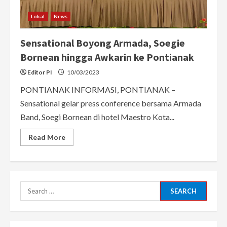
Lokal
News
Sensational Boyong Armada, Soegie
Bornean hingga Awkarin ke Pontianak
Editor PI
10/03/2023
PONTIANAK INFORMASI, PONTIANAK –
Sensational gelar press conference bersama Armada
Band, Soegi Bornean di hotel Maestro Kota...
Read
Read More
more
about
Sensational
Boyong
Armada,
Soegie
Bornean
Search
hingga
Awkarin
for:
ke
Pontianak