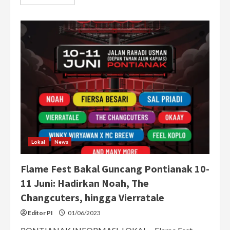
more
about
Meet
and
Greet
Band
Repvblik
di
HARRIS
Pontianak
Lokal
News
Flame Fest Bakal Guncang Pontianak 10-
11 Juni: Hadirkan Noah, The
Changcuters, hingga Vierratale
Editor PI
01/06/2023