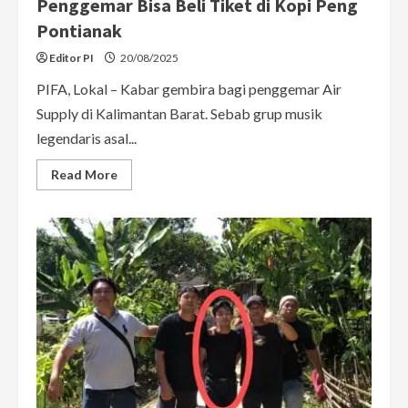
Penggemar Bisa Beli Tiket di Kopi Peng
Pontianak
Editor PI
20/08/2025
PIFA, Lokal – Kabar gembira bagi penggemar Air
Supply di Kalimantan Barat. Sebab grup musik
legendaris asal...
Read
Read More
more
about
Air
Supply
Gelar
Konser
di
Kuching,
Penggemar
Bisa
Beli
Tiket
di
Kopi
Peng
Pontianak