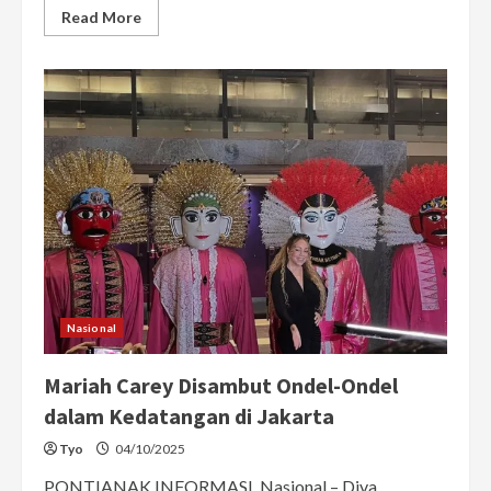
Read
Read More
more
about
Rose
BLACKPINK
Nikmati
Nasi
Goreng
Khas
Indonesia
Pada
Saat
Tampil
di
Konser
Jakarta
Nasional
Mariah Carey Disambut Ondel-Ondel
dalam Kedatangan di Jakarta
Tyo
04/10/2025
PONTIANAK INFORMASI, Nasional – Diva