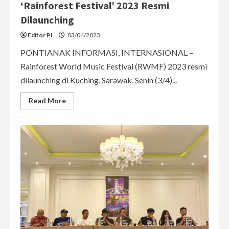
‘Rainforest Festival’ 2023 Resmi
Dilaunching
Editor PI
03/04/2023
PONTIANAK INFORMASI, INTERNASIONAL –
Rainforest World Music Festival (RWMF) 2023 resmi
dilaunching di Kuching, Sarawak, Senin (3/4)...
Read
Read More
more
about
Konser
Musik
Terbesar
di
Malaysia
‘Rainforest
Festival’
2023
Resmi
Dilaunching