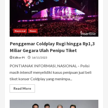
Nasional
News
Penggemar Coldplay Rugi hingga Rp1,3
Miliar Gegara Ulah Penipu Tiket
Editor PI
16/11/2023
PONTIANAK INFORMASI, NASIONAL – Polisi
masih intensif menyelidiki kasus penipuan jual beli
tiket konser Coldplay yang menimpa...
Read
Read More
more
about
Penggemar
Coldplay
Rugi