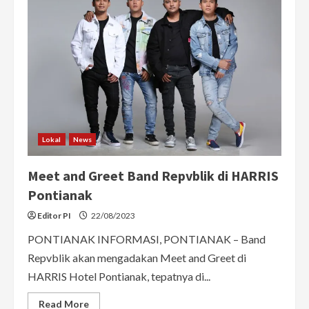
hingga
Rp1,3
Miliar
Gegara
Ulah
Penipu
Tiket
Lokal
News
Meet and Greet Band Repvblik di HARRIS
Pontianak
Editor PI
22/08/2023
PONTIANAK INFORMASI, PONTIANAK – Band
Repvblik akan mengadakan Meet and Greet di
HARRIS Hotel Pontianak, tepatnya di...
Read
Read More