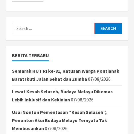
more
about
Paus
Leo
XIV
dan
Presiden
Search
Israel
Bahas
for:
Gencatan
Senjata
dan
Perlindungan
BERITA TERBARU
Umat
di
Gaza
Semarak HUT RI ke-81, Ratusan Warga Pontianak
Barat Ikuti Jalan Sehat dan Zumba
07/08/2026
Lewat Kesah Selaseh, Budaya Melayu Dikemas
Lebih Inklusif dan Kekinian
07/08/2026
Usai Nonton Pementasan “Kesah Selaseh”,
Penonton Akui Budaya Melayu Ternyata Tak
Membosankan
07/08/2026