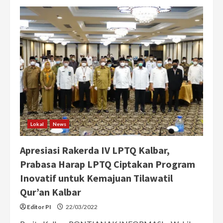
Bertemu
Warga
di
Sambas,
Prabasa
Tampung
Keluhan
Soal
Pupuk
Subsidi
Lokal
News
Apresiasi Rakerda IV LPTQ Kalbar,
Prabasa Harap LPTQ Ciptakan Program
Inovatif untuk Kemajuan Tilawatil
Qur’an Kalbar
Editor PI
22/03/2022