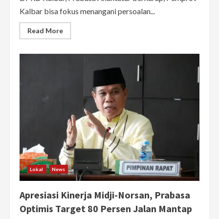
Kalbar bisa fokus menangani persoalan...
Read
Read More
more
about
Wakil
Ketua
DPRD
Kalbar
Minta
Eksekutif
Fokus
Tangani
Stunting
dan
IPM
Lokal
News
Apresiasi Kinerja Midji-Norsan, Prabasa
Optimis Target 80 Persen Jalan Mantap