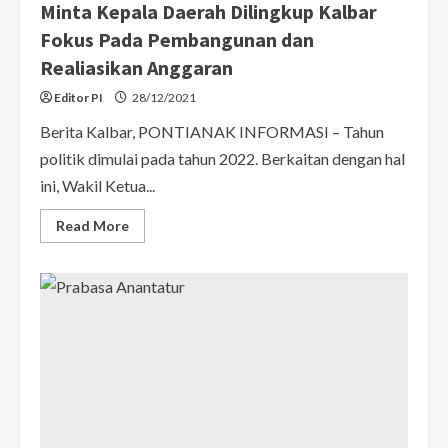
Minta Kepala Daerah Dilingkup Kalbar
Fokus Pada Pembangunan dan
Realiasikan Anggaran
Editor PI
28/12/2021
Berita Kalbar, PONTIANAK INFORMASI – Tahun
politik dimulai pada tahun 2022. Berkaitan dengan hal
ini, Wakil Ketua...
Read
Read More
more
about
Tahun
Politik
2022,
Prabasa
Anantatur
Minta
Kepala
Daerah
Dilingkup
Kalbar
Fokus
Pada
Pembangunan