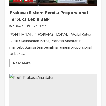
Prabasa: Sistem Pemilu Proporsional
Terbuka Lebih Baik
Editor PI
16/01/2023
PONTIANAK INFORMASI, LOKAL – Wakil Ketua
DPRD Kalimantan Barat, Prabasa Anantatur
menyebutkan sistem pemilihan umum proporsional
terbuka...
Read
Read More
more
about
Prabasa:
Sistem
Pemilu
Proporsional
Terbuka
Lebih
Baik