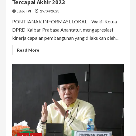
Tercapai Akhir 2023
Editor PI
29/04/2023
PONTIANAK INFORMASI, LOKAL – Wakil Ketua
DPRD Kalbar, Prabasa Anantatur, mengapresiasi
kinerja capaian pembangunan yang dilakukan oleh...
Read
Read More
more
about
Apresiasi
Kinerja
Midji-
Norsan,
Prabasa
Optimis
Target
80
Persen
Jalan
Mantap
Tercapai
Akhir
2023
Lokal
News