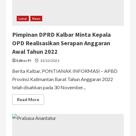
dan
Realiasikan
Anggaran
Lokal
News
Pimpinan DPRD Kalbar Minta Kepala
OPD Realisasikan Serapan Anggaran
Awal Tahun 2022
Editor PI
13/12/2021
Berita Kalbar, PONTIANAK INFORMASI – APBD
Provinsi Kalimantan Barat Tahun Anggaran 2022
telah disahkan pada 30 November...
Read
Read More
more
about
Pimpinan
DPRD
Kalbar
Minta
Kepala
OPD