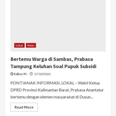
Desa
di
Sambas
Soal
Infrastruktur
Lokal
News
Bertemu Warga di Sambas, Prabasa
Tampung Keluhan Soal Pupuk Subsidi
Editor PI
17/10/2022
PONTIANAK INFORMASI, LOKAL – Wakil Ketua
DPRD Provinsi Kalimantan Barat, Prabasa Anantatur
bertemu dengan elemen masyarakat di Dusun...
Read
Read More
more
about