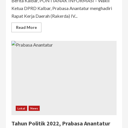
Berita Kalbar, PONTIANAK INFORMASI – Wakil
Ketua DPRD Kalbar, Prabasa Anantatur menghadiri
Rapat Kerja Daerah (Rakerda) IV...
Read
Read More
more
about
Apresiasi
Rakerda
IV
LPTQ
Kalbar,
Prabasa
Harap
LPTQ
Ciptakan
Program
Inovatif
untuk
Kemajuan
Tilawatil
Qur’an
Kalbar
Lokal
News
Tahun Politik 2022, Prabasa Anantatur