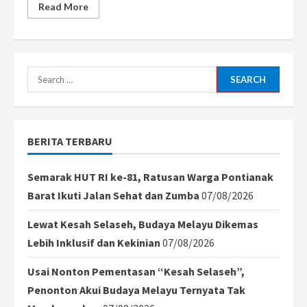
Read
Read More
more
about
DPRD
Kalbar
Sampaikan
Ucapkan
Selamat
Search
untuk
HUT
for:
Ke-
76
TNI
AL,
BERITA TERBARU
Prabasa
Anantatur:
Semoga
Semakin
Semarak HUT RI ke-81, Ratusan Warga Pontianak
Solid
dan
Barat Ikuti Jalan Sehat dan Zumba
07/08/2026
Dicintai
Rakyat!
Lewat Kesah Selaseh, Budaya Melayu Dikemas
Lebih Inklusif dan Kekinian
07/08/2026
Usai Nonton Pementasan “Kesah Selaseh”,
Penonton Akui Budaya Melayu Ternyata Tak