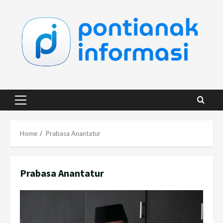
Skip
to
content
Primary
Menu
Home
Prabasa Anantatur
Prabasa Anantatur