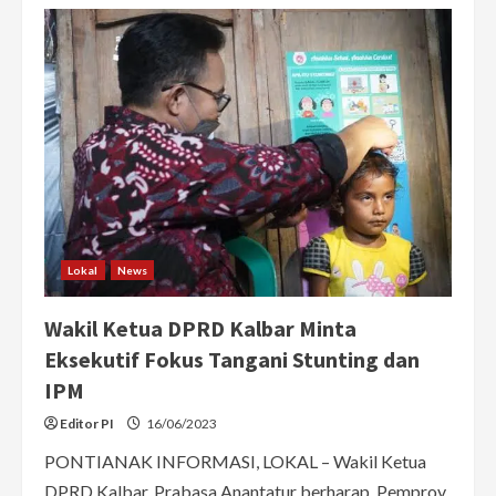
Prabasa
Anantatur
Sebut
Keberhasilan
Sutarmidji
di
Kalbar
Dapat
Dirasakan
Lokal
News
Wakil Ketua DPRD Kalbar Minta
Eksekutif Fokus Tangani Stunting dan
IPM
Editor PI
16/06/2023
PONTIANAK INFORMASI, LOKAL – Wakil Ketua
DPRD Kalbar, Prabasa Anantatur berharap, Pemprov