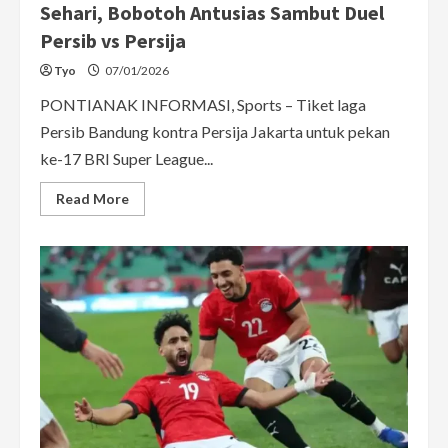
Sehari, Bobotoh Antusias Sambut Duel
Persib vs Persija
Tyo
07/01/2026
PONTIANAK INFORMASI, Sports – Tiket laga
Persib Bandung kontra Persija Jakarta untuk pekan
ke-17 BRI Super League...
Read
Read More
more
about
Tiket
El
Clasico
Indonesia
Ludes
dalam
Sehari,
Bobotoh
Antusias
Sambut
Duel
Persib
vs
Persija