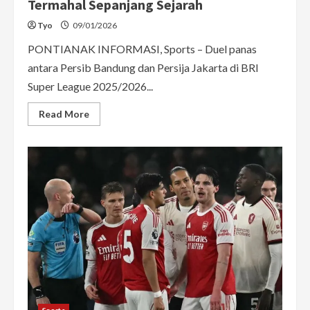
Termahal Sepanjang Sejarah
Tyo
09/01/2026
PONTIANAK INFORMASI, Sports – Duel panas
antara Persib Bandung dan Persija Jakarta di BRI
Super League 2025/2026...
Read
Read More
more
about
Duel
Epik
Persib
Bandung
vs
Persija
Jakarta:
Viking
Persib
Club
Rilis
Koreo
Termahal
Sepanjang
Sejarah
Sports