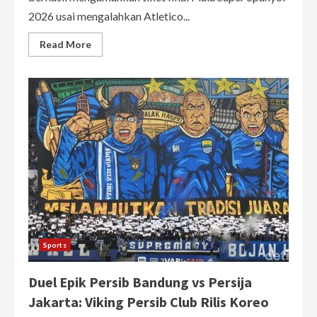
2026 usai mengalahkan Atletico...
Read
Read More
more
about
Real
Madrid
Tumbangkan
Atletico
Madrid
2-
1,
El
Clasico
Final
Supercopa
Terwujud
Sports
Duel Epik Persib Bandung vs Persija
Jakarta: Viking Persib Club Rilis Koreo