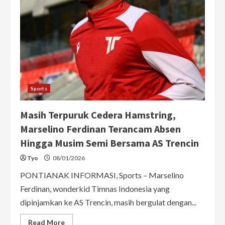
Raih
Kemenangan
Perdana
Proliga
2026
di
Pontianak
Sports
Masih Terpuruk Cedera Hamstring,
Marselino Ferdinan Terancam Absen
Hingga Musim Semi Bersama AS Trencin
Tyo
08/01/2026
PONTIANAK INFORMASI, Sports – Marselino
Ferdinan, wonderkid Timnas Indonesia yang
dipinjamkan ke AS Trencin, masih bergulat dengan...
Read
Read More