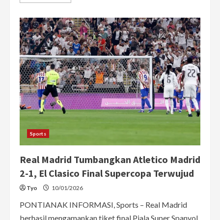
more
about
Patrick
Kluivert
Eks
Pelatih
Timnas
Indonesia
Siap
Kembali
ke
Panggung
Internasional
Sports
Real Madrid Tumbangkan Atletico Madrid
2-1, El Clasico Final Supercopa Terwujud
Tyo
10/01/2026
PONTIANAK INFORMASI, Sports – Real Madrid
berhasil mengamankan tiket final Piala Super Spanyol