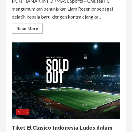
PONTIANAK INFORMASI, Sports – Chelsea FC
mengumumkan penunjukan Liam Rosenior sebagai
pelatih kepala baru, dengan kontrak jangka...
Read
Read More
more
about
Chelsea
Resmi
Perkenalkan
Liam
Rosenior
sebagai
Pelatih
Kepala
Baru
Hingga
2032
Sports
Tiket El Clasico Indonesia Ludes dalam