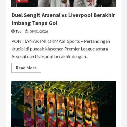
Duel Sengit Arsenal vs Liverpool Berakhir
Imbang Tanpa Gol
Tyo
09/01/2026
PONTIANAK INFORMASI, Sports – Pertandingan
krucial di puncak klasemen Premier League antara
Arsenal dan Liverpool berakhir dengan...
Read
Read More
more
about
Duel
Sengit
Arsenal
vs
Liverpool
Berakhir
Imbang
Tanpa
Gol