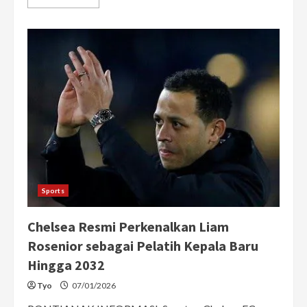
more
about
Masih
Terpuruk
Cedera
Hamstring,
Marselino
Ferdinan
Terancam
Absen
Hingga
Musim
Semi
Bersama
AS
Trencin
Sports
Chelsea Resmi Perkenalkan Liam
Rosenior sebagai Pelatih Kepala Baru
Hingga 2032
Tyo
07/01/2026