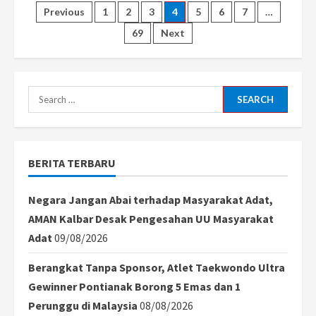
Putra
Posts
Previous
1
2
3
4
5
6
7
…
Jaya
Ambil
69
Next
Sikap
pagination
Tegas:
Pemain
Hilmi
Gimnastiar
Dipecat
Search
Permanen
Usai
for:
Aksi
Kungfu
Brutal
BERITA TERBARU
Negara Jangan Abai terhadap Masyarakat Adat,
AMAN Kalbar Desak Pengesahan UU Masyarakat
Adat
09/08/2026
Berangkat Tanpa Sponsor, Atlet Taekwondo Ultra
Gewinner Pontianak Borong 5 Emas dan 1
Perunggu di Malaysia
08/08/2026