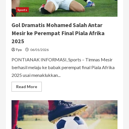
Sports
Gol Dramatis Mohamed Salah Antar
Mesir ke Perempat Final Piala Afrika
2025
Tyo
06/01/2026
PONTIANAK INFORMASI, Sports – Timnas Mesir
berhasil melaju ke babak perempat final Piala Afrika
2025 usai menaklukkan...
Read
Read More
more
about
Gol
Dramatis
Mohamed
Salah
Antar
Mesir
ke
Perempat