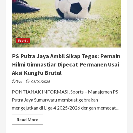
Final
Piala
Afrika
2025
Sports
PS Putra Jaya Ambil Sikap Tegas: Pemain
Hilmi Gimnastiar Dipecat Permanen Usai
Aksi Kungfu Brutal
Tyo
06/01/2026
PONTIANAK INFORMASI, Sports – Manajemen PS
Putra Jaya Sumurwaru membuat gebrakan
mengejutkan di Liga 4 2025/2026 dengan memecat...
Read
Read More
more
about
PS