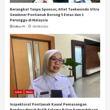
n
Berangkat Tanpa Sponsor, Atlet Taekwondo Ultra
g
Gewinner Pontianak Borong 5 Emas dan 1
Perunggu di Malaysia
Editor PI
08/08/2026
Lokal
News
Inspektorat Pontianak Kawal Pemasangan
Bendera Merah Putih Selama Bulan Kemerdekaan