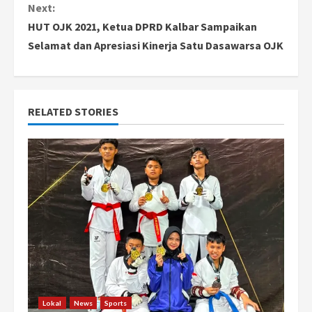
n
Next:
HUT OJK 2021, Ketua DPRD Kalbar Sampaikan
t
Selamat dan Apresiasi Kinerja Satu Dasawarsa OJK
i
n
RELATED STORIES
u
e
R
e
a
d
i
Lokal
News
Sports