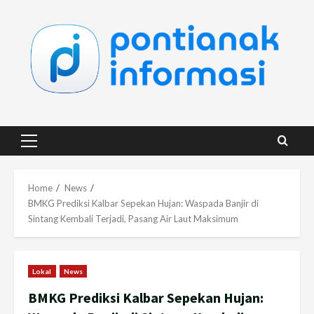
Skip
to
content
Primary
Menu
Home
News
BMKG Prediksi Kalbar Sepekan Hujan: Waspada Banjir di
Sintang Kembali Terjadi, Pasang Air Laut Maksimum
Lokal
News
BMKG Prediksi Kalbar Sepekan Hujan: