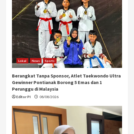
R
e
a
d
i
Lokal
News
Sports
n
Berangkat Tanpa Sponsor, Atlet Taekwondo Ultra
g
Gewinner Pontianak Borong 5 Emas dan 1
Perunggu di Malaysia
Editor PI
08/08/2026