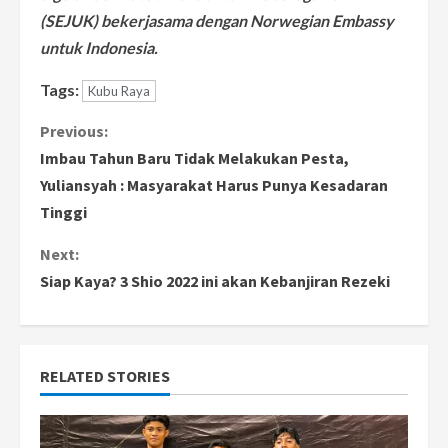
(SEJUK) bekerjasama dengan Norwegian Embassy
untuk Indonesia.
Tags:
Kubu Raya
C
Previous:
Imbau Tahun Baru Tidak Melakukan Pesta,
o
Yuliansyah : Masyarakat Harus Punya Kesadaran
Tinggi
n
Next:
t
Siap Kaya? 3 Shio 2022 ini akan Kebanjiran Rezeki
i
n
RELATED STORIES
u
e