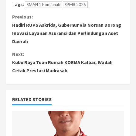
Tags:
SMAN 1 Pontianak
SPMB 2026
C
Previous:
Hadiri RUPS Askrida, Gubernur Ria Norsan Dorong
o
Inovasi Layanan Asuransi dan Perlindungan Aset
Daerah
n
Next:
t
Kubu Raya Tuan Rumah KORMA Kalbar, Wadah
i
Cetak Prestasi Madrasah
n
u
RELATED STORIES
e
R
e