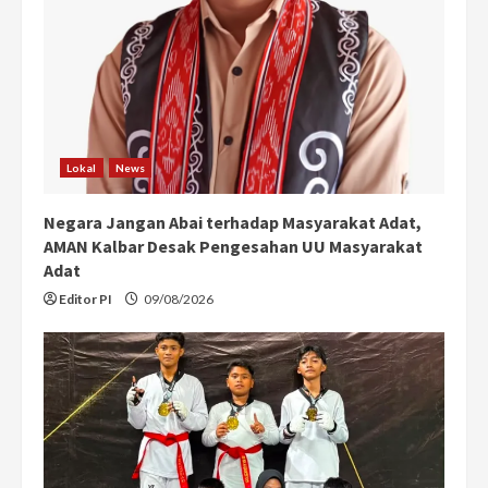
a
d
i
n
Lokal
News
g
Negara Jangan Abai terhadap Masyarakat Adat,
AMAN Kalbar Desak Pengesahan UU Masyarakat
Adat
Editor PI
09/08/2026