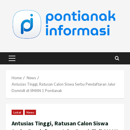
Skip
to
content
Primary
Menu
Home
News
Antusias Tinggi, Ratusan Calon Siswa Serbu Pendaftaran Jalur
Domisili di SMAN 1 Pontianak
Lokal
News
Antusias Tinggi, Ratusan Calon Siswa