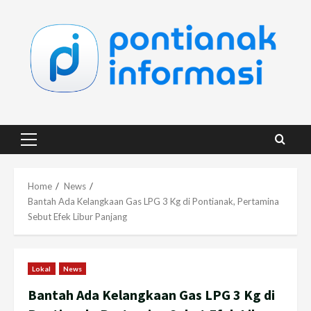
Skip
to
content
Primary
Menu
Home
News
Bantah Ada Kelangkaan Gas LPG 3 Kg di Pontianak, Pertamina
Sebut Efek Libur Panjang
Lokal
News
Bantah Ada Kelangkaan Gas LPG 3 Kg di