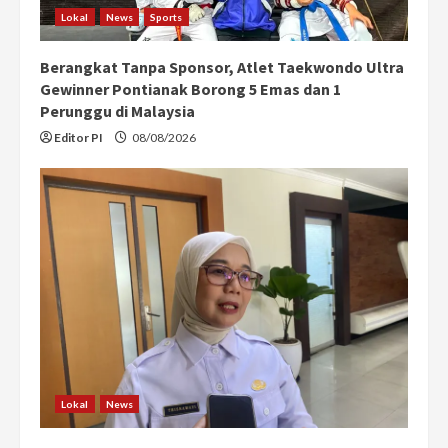
n
Lokal
News
Sports
g
Berangkat Tanpa Sponsor, Atlet Taekwondo Ultra
Gewinner Pontianak Borong 5 Emas dan 1
Perunggu di Malaysia
Editor PI
08/08/2026
Lokal
News