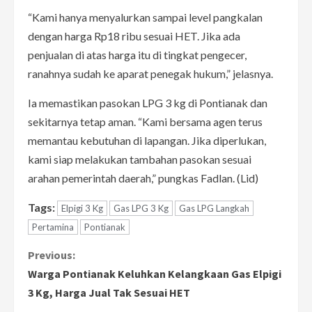
“Kami hanya menyalurkan sampai level pangkalan
dengan harga Rp18 ribu sesuai HET. Jika ada
penjualan di atas harga itu di tingkat pengecer,
ranahnya sudah ke aparat penegak hukum,” jelasnya.
Ia memastikan pasokan LPG 3 kg di Pontianak dan
sekitarnya tetap aman. “Kami bersama agen terus
memantau kebutuhan di lapangan. Jika diperlukan,
kami siap melakukan tambahan pasokan sesuai
arahan pemerintah daerah,” pungkas Fadlan. (Lid)
Tags:
Elpigi 3 Kg
Gas LPG 3 Kg
Gas LPG Langkah
Pertamina
Pontianak
C
Previous:
Warga Pontianak Keluhkan Kelangkaan Gas Elpigi
o
3 Kg, Harga Jual Tak Sesuai HET