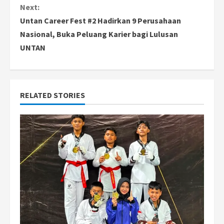
n
Next:
Untan Career Fest #2 Hadirkan 9 Perusahaan
t
Nasional, Buka Peluang Karier bagi Lulusan
i
UNTAN
n
u
RELATED STORIES
e
R
e
a
d
i