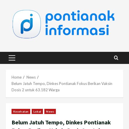
Skip
to
content
Primary
Menu
Home
News
Belum Jatuh Tempo, Dinkes Pontianak Fokus Berikan Vaksin
Dosis 2 untuk 63.182 Warga
Kesehatan
Lokal
News
Belum Jatuh Tempo, Dinkes Pontianak