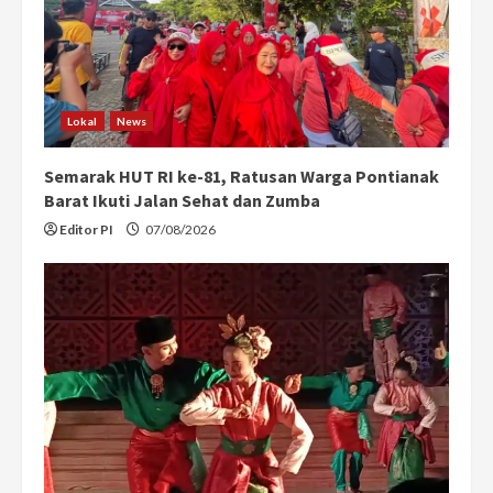
a
d
i
Lokal
News
n
Semarak HUT RI ke-81, Ratusan Warga Pontianak
g
Barat Ikuti Jalan Sehat dan Zumba
Editor PI
07/08/2026