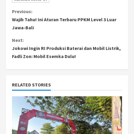
C
Previous:
Wajib Tahu! Ini Aturan Terbaru PPKM Level 3 Luar
o
Jawa-Bali
n
Next:
Jokowi Ingin RI Produksi Baterai dan Mobil Listrik,
t
Fadli Zon: Mobil Esemka Dulu!
i
n
RELATED STORIES
u
e
R
e