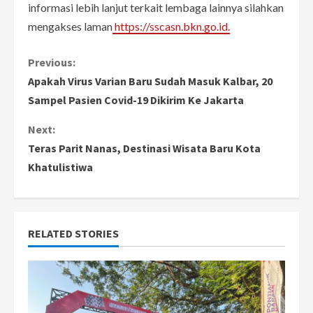
informasi lebih lanjut terkait lembaga lainnya silahkan
mengakses laman
https://sscasn.bkn.go.id.
C
Previous:
Apakah Virus Varian Baru Sudah Masuk Kalbar, 20
o
Sampel Pasien Covid-19 Dikirim Ke Jakarta
n
Next:
Teras Parit Nanas, Destinasi Wisata Baru Kota
t
Khatulistiwa
i
n
RELATED STORIES
u
e
R