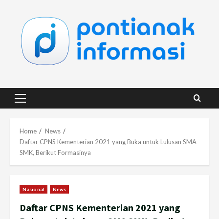
Skip
to
content
Primary
Menu
Home
News
Daftar CPNS Kementerian 2021 yang Buka untuk Lulusan SMA
SMK, Berikut Formasinya
Nasional
News
Daftar CPNS Kementerian 2021 yang