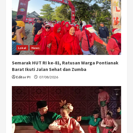
e
a
d
i
Lokal
News
n
Semarak HUT RI ke-81, Ratusan Warga Pontianak
g
Barat Ikuti Jalan Sehat dan Zumba
Editor PI
07/08/2026