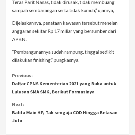
Teras Parit Nanas, tidak dirusak, tidak membuang
sampah sembarangan serta tidak kumuh,” ujarnya,
Dijelaskannya, penataan kawasan tersebut menelan
anggaran sekitar Rp 17 miliar yang bersumber dari
APBN.
“Pembangunannya sudah rampung, tinggal sedikit
dilakukan finishing,” pungkasnya.
C
Previous:
Daftar CPNS Kementerian 2021 yang Buka untuk
o
Lulusan SMA SMK, Berikut Formasinya
n
Next:
Balita Main HP, Tak sengaja COD Hingga Belasan
t
Juta
i