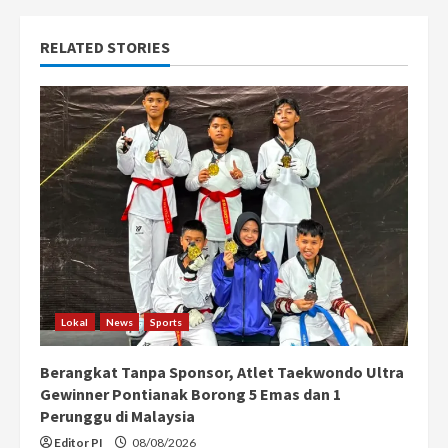
n
RELATED STORIES
u
e
R
e
a
d
i
Lokal
News
Sports
n
Berangkat Tanpa Sponsor, Atlet Taekwondo Ultra
g
Gewinner Pontianak Borong 5 Emas dan 1
Perunggu di Malaysia
Editor PI
08/08/2026