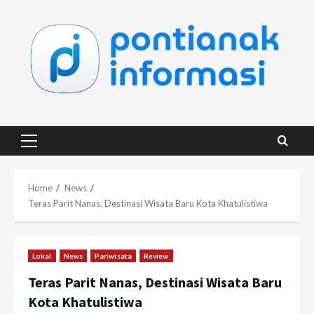
Skip
to
content
Primary
Menu
Home
News
Teras Parit Nanas, Destinasi Wisata Baru Kota Khatulistiwa
Lokal
News
Pariwisata
Review
Teras Parit Nanas, Destinasi Wisata Baru
Kota Khatulistiwa