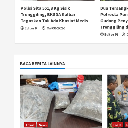
e
Polisi Sita 551,3 Kg Sisik
Dua Tersang
a
Trenggiling, BKSDA Kalbar
Polresta Pon
Tegaskan Tak Ada Khasiat Medis
Gudang Peny
d
Trenggiling d
Editor PI
06/08/2026
Editor PI
0
i
n
g
BACA BERITA LAINNYA
Lokal
News
Lokal