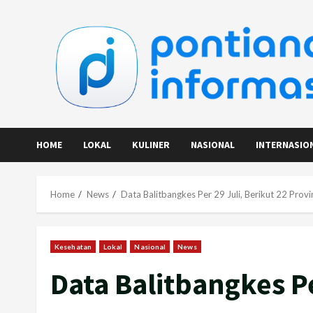
Skip
to
content
HOME
LOKAL
KULINER
NASIONAL
INTERNASIO
Home
News
Data Balitbangkes Per 29 Juli, Berikut 22 Provi
Kesehatan
Lokal
Nasional
News
Data Balitbangkes Pe