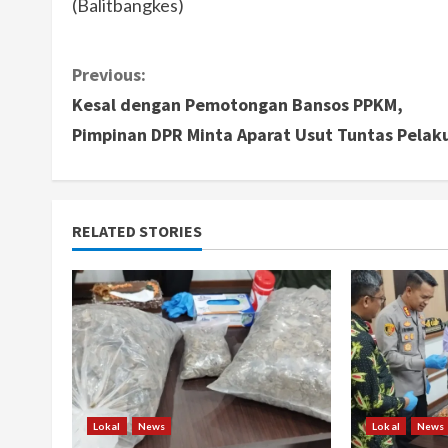
(Balitbangkes)
C
Previous:
Kesal dengan Pemotongan Bansos PPKM,
o
Pimpinan DPR Minta Aparat Usut Tuntas Pelak
n
t
RELATED STORIES
i
n
u
e
R
Lokal
News
Lokal
News