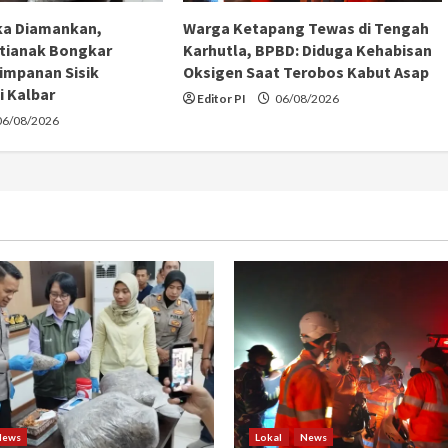
ka Diamankan,
Warga Ketapang Tewas di Tengah
tianak Bongkar
Karhutla, BPBD: Diduga Kehabisan
impanan Sisik
Oksigen Saat Terobos Kabut Asap
i Kalbar
Editor PI
06/08/2026
6/08/2026
News
Lokal
News