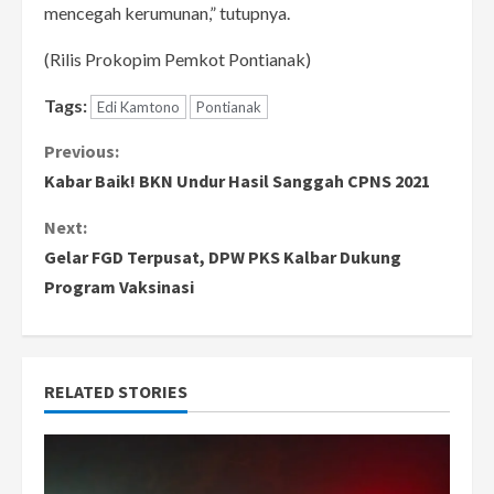
mencegah kerumunan,” tutupnya.
(Rilis Prokopim Pemkot Pontianak)
Tags:
Edi Kamtono
Pontianak
C
Previous:
Kabar Baik! BKN Undur Hasil Sanggah CPNS 2021
o
Next:
n
Gelar FGD Terpusat, DPW PKS Kalbar Dukung
Program Vaksinasi
t
i
n
RELATED STORIES
u
e