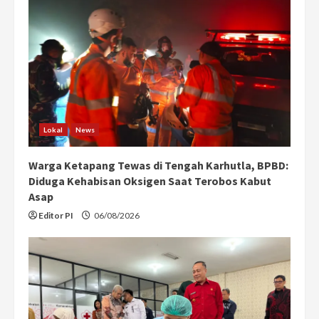
R
e
a
d
Lokal
News
i
Warga Ketapang Tewas di Tengah Karhutla, BPBD:
n
Diduga Kehabisan Oksigen Saat Terobos Kabut
g
Asap
Editor PI
06/08/2026