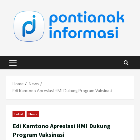
Skip
to
content
Primary
Menu
Home
News
Edi Kamtono Apresiasi HMI Dukung Program Vaksinasi
Lokal
News
Edi Kamtono Apresiasi HMI Dukung
Program Vaksinasi