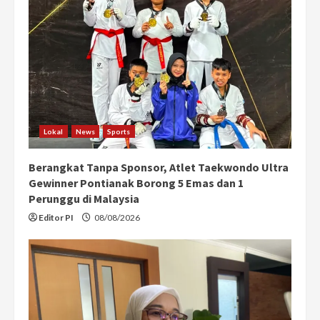
R
e
a
d
i
Lokal
News
Sports
n
Berangkat Tanpa Sponsor, Atlet Taekwondo Ultra
g
Gewinner Pontianak Borong 5 Emas dan 1
Perunggu di Malaysia
Editor PI
08/08/2026