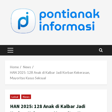
Skip
to
content
Primary
Menu
Home
News
HAN 2025: 128 Anak di Kalbar Jadi Korban Kekerasan,
Mayoritas Kasus Seksual
Lokal
News
HAN 2025: 128 Anak di Kalbar Jadi