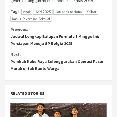
generasi tangguh menuju Indonesia Emas 2045.
Tags:
Anak
HAN 2025
Hari anak nasional
Kalbar
Kasus Kekerasan Seksual
C
Previous:
Jadwal Lengkap Balapan Formula 1 Minggu Ini:
o
Persiapan Menuju GP Belgia 2025
n
Next:
Pemkab Kubu Raya Selenggarakan Operasi Pasar
t
Murah untuk Bantu Warga
i
n
RELATED STORIES
u
e