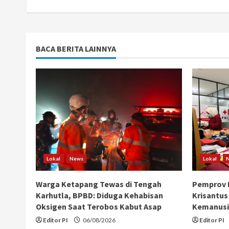
i
n
g
BACA BERITA LAINNYA
Lokal
News
Lokal
Warga Ketapang Tewas di Tengah
Pemprov K
Karhutla, BPBD: Diduga Kehabisan
Krisantus
Oksigen Saat Terobos Kabut Asap
Kemanusi
Editor PI
06/08/2026
Editor PI