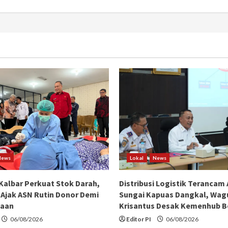
News
Lokal
News
albar Perkuat Stok Darah,
Distribusi Logistik Terancam 
 Ajak ASN Rutin Donor Demi
Sungai Kapuas Dangkal, Wag
aan
Krisantus Desak Kemenhub B
06/08/2026
Editor PI
06/08/2026