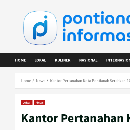
Skip
to
content
HOME
LOKAL
KULINER
NASIONAL
INTERNASIO
Home
News
Kantor Pertanahan Kota Pontianak Serahkan 10
Lokal
News
Kantor Pertanahan 