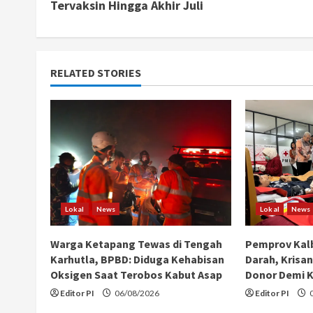
Tervaksin Hingga Akhir Juli
n
t
RELATED STORIES
i
n
u
e
R
Lokal
News
Lokal
News
e
Warga Ketapang Tewas di Tengah
Pemprov Kalb
a
Karhutla, BPBD: Diduga Kehabisan
Darah, Krisan
Oksigen Saat Terobos Kabut Asap
Donor Demi 
d
Editor PI
06/08/2026
Editor PI
0