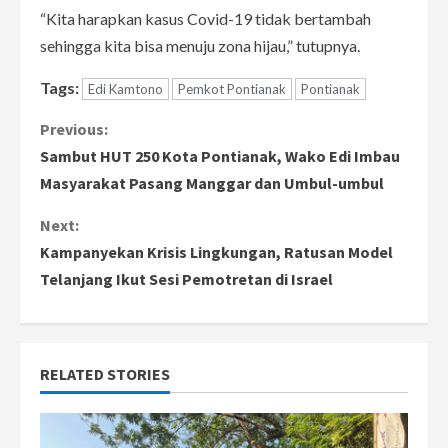
“Kita harapkan kasus Covid-19 tidak bertambah
sehingga kita bisa menuju zona hijau,” tutupnya.
Tags:
Edi Kamtono
Pemkot Pontianak
Pontianak
C
Previous:
Sambut HUT 250 Kota Pontianak, Wako Edi Imbau
o
Masyarakat Pasang Manggar dan Umbul-umbul
n
Next:
Kampanyekan Krisis Lingkungan, Ratusan Model
t
Telanjang Ikut Sesi Pemotretan di Israel
i
n
RELATED STORIES
u
e