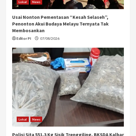
Lokal
News
Usai Nonton Pementasan “Kesah Selaseh”,
Penonton Akui Budaya Melayu Ternyata Tak
Membosankan
Editor PI
07/08/2026
Lokal
News
Polisi Sita 551,3 Kg Sisik Trenggiling, BKSDA Kalbar