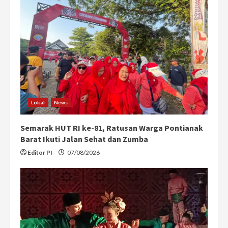
R
e
a
d
i
Lokal
News
n
Semarak HUT RI ke-81, Ratusan Warga Pontianak
g
Barat Ikuti Jalan Sehat dan Zumba
Editor PI
07/08/2026