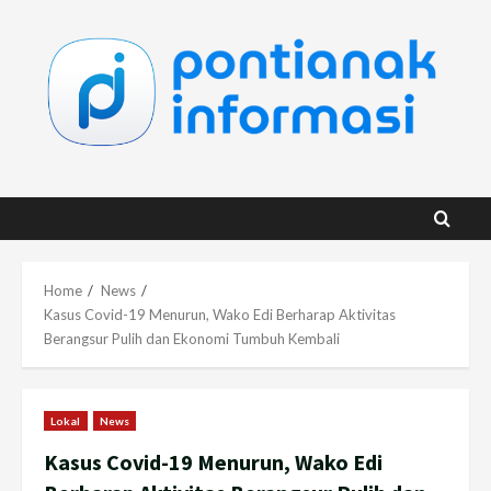
Skip
to
content
Home
News
Kasus Covid-19 Menurun, Wako Edi Berharap Aktivitas
Berangsur Pulih dan Ekonomi Tumbuh Kembali
Lokal
News
Kasus Covid-19 Menurun, Wako Edi