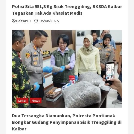
n
Polisi Sita 551,3 Kg Sisik Trenggiling, BKSDA Kalbar
g
Tegaskan Tak Ada Khasiat Medis
Editor PI
06/08/2026
Lokal
News
Dua Tersangka Diamankan, Polresta Pontianak
Bongkar Gudang Penyimpanan Sisik Trenggiling di
Kalbar