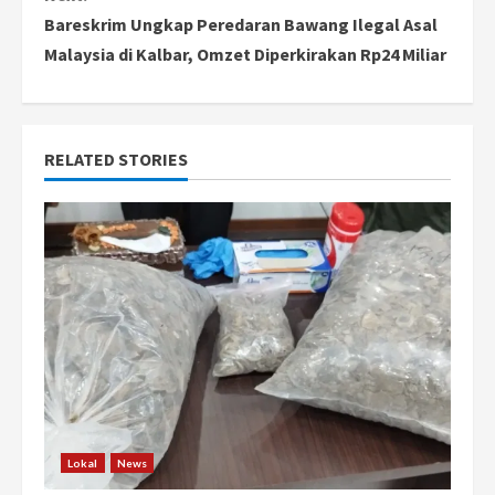
Bareskrim Ungkap Peredaran Bawang Ilegal Asal
t
Malaysia di Kalbar, Omzet Diperkirakan Rp24 Miliar
i
n
RELATED STORIES
u
e
R
e
a
d
i
Lokal
News