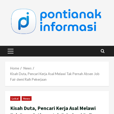
Skip
to
content
Primary
Menu
Home
News
Kisah Duta, Pencari Kerja Asal Melawi Tak Pernah Absen Job
Fair demi Raih Pekerjaan
Lokal
News
Kisah Duta, Pencari Kerja Asal Melawi