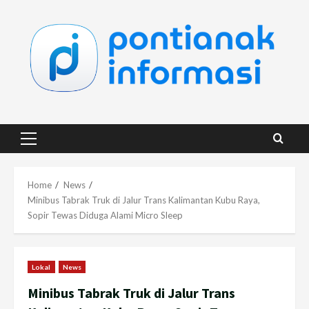
Skip
to
content
Primary
Menu
Home
News
Minibus Tabrak Truk di Jalur Trans Kalimantan Kubu Raya,
Sopir Tewas Diduga Alami Micro Sleep
Lokal
News
Minibus Tabrak Truk di Jalur Trans