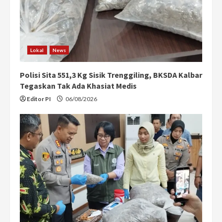
a
d
i
Lokal
News
n
Polisi Sita 551,3 Kg Sisik Trenggiling, BKSDA Kalbar
g
Tegaskan Tak Ada Khasiat Medis
Editor PI
06/08/2026