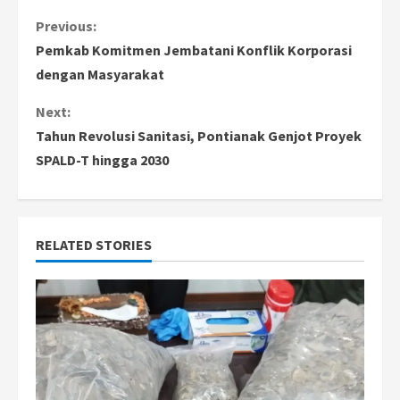
C
Previous:
Pemkab Komitmen Jembatani Konflik Korporasi
o
dengan Masyarakat
n
Next:
Tahun Revolusi Sanitasi, Pontianak Genjot Proyek
t
SPALD-T hingga 2030
i
n
RELATED STORIES
u
e
R
e