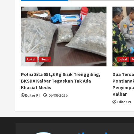
Lokal
News
Lokal
Polisi Sita 551,3 Kg Sisik Trenggiling,
Dua Ters
BKSDA Kalbar Tegaskan Tak Ada
Pontiana
Khasiat Medis
Penyimpan
Kalbar
Editor PI
06/08/2026
Editor PI