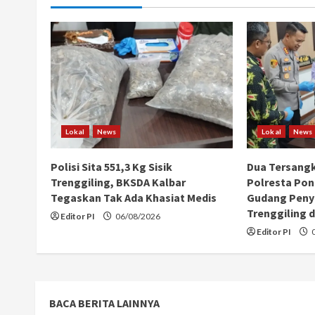
i
n
u
e
R
Lokal
News
Lokal
News
e
Polisi Sita 551,3 Kg Sisik
Dua Tersang
a
Trenggiling, BKSDA Kalbar
Polresta Pon
Tegaskan Tak Ada Khasiat Medis
Gudang Peny
d
Trenggiling d
Editor PI
06/08/2026
Editor PI
0
i
n
g
BACA BERITA LAINNYA