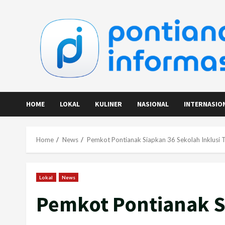
Skip
to
content
HOME
LOKAL
KULINER
NASIONAL
INTERNASIO
Home
News
Pemkot Pontianak Siapkan 36 Sekolah Inklusi
Lokal
News
Pemkot Pontianak S