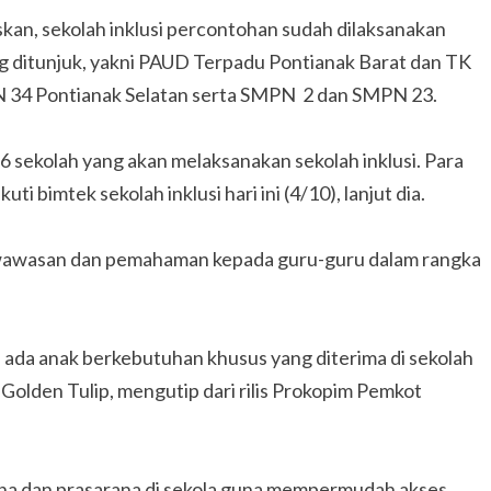
kan, sekolah inklusi percontohan sudah dilaksanakan
g ditunjuk, yakni PAUD Terpadu Pontianak Barat dan TK
DN 34 Pontianak Selatan serta SMPN 2 dan SMPN 23.
 sekolah yang akan melaksanakan sekolah inklusi. Para
i bimtek sekolah inklusi hari ini (4/10), lanjut dia.
wawasan dan pemahaman kepada guru-guru dalam rangka
 ada anak berkebutuhan khusus yang diterima di sekolah
 Golden Tulip, mengutip dari rilis Prokopim Pemkot
ana dan prasarana di sekola guna mempermudah akses