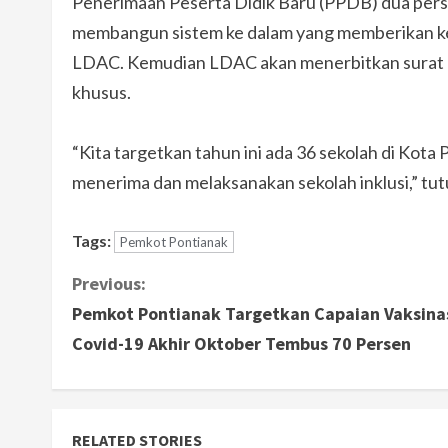
Penerimaan Peserta Didik Baru (PPDB) dua perse
membangun sistem ke dalam yang memberikan ke
LDAC. Kemudian LDAC akan menerbitkan surat 
khusus.
“Kita targetkan tahun ini ada 36 sekolah di Kota
menerima dan melaksanakan sekolah inklusi,” tu
Tags:
Pemkot Pontianak
C
Previous:
Pemkot Pontianak Targetkan Capaian Vaksina
o
Covid-19 Akhir Oktober Tembus 70 Persen
n
t
RELATED STORIES