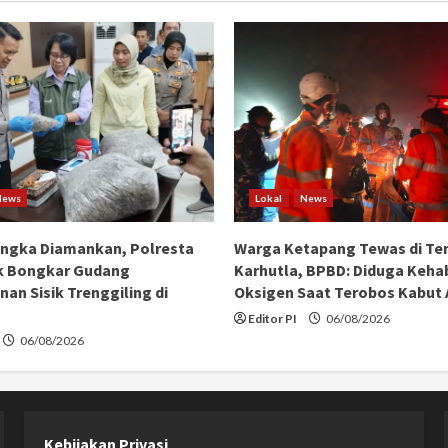
News
Lokal
News
angka Diamankan, Polresta
Warga Ketapang Tewas di Te
k Bongkar Gudang
Karhutla, BPBD: Diduga Keha
an Sisik Trenggiling di
Oksigen Saat Terobos Kabut
Editor PI
06/08/2026
06/08/2026
Kebijakan Privasi