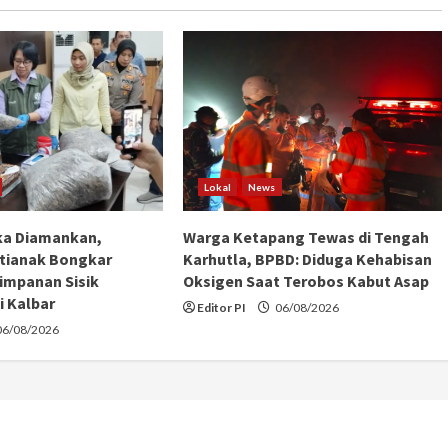
Lokal
News
ka Diamankan,
Warga Ketapang Tewas di Tengah
tianak Bongkar
Karhutla, BPBD: Diduga Kehabisan
impanan Sisik
Oksigen Saat Terobos Kabut Asap
i Kalbar
Editor PI
06/08/2026
6/08/2026