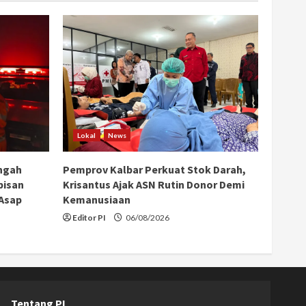
Lokal
News
ngah
Pemprov Kalbar Perkuat Stok Darah,
bisan
Krisantus Ajak ASN Rutin Donor Demi
 Asap
Kemanusiaan
Editor PI
06/08/2026
Tentang PI