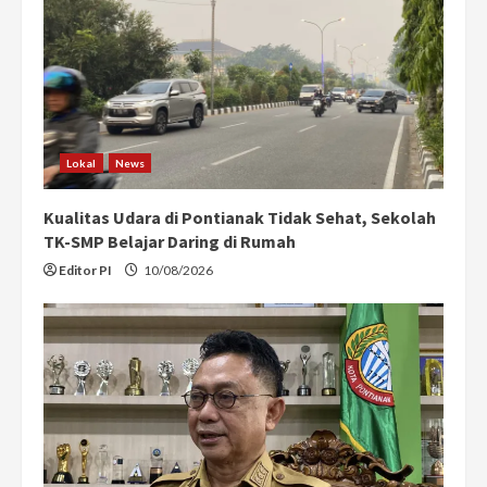
e
a
d
i
Lokal
News
n
Kualitas Udara di Pontianak Tidak Sehat, Sekolah
g
TK-SMP Belajar Daring di Rumah
Editor PI
10/08/2026