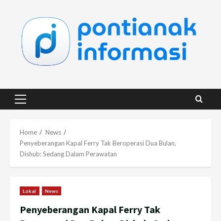
Skip
to
content
Primary
Menu
Home
News
Penyeberangan Kapal Ferry Tak Beroperasi Dua Bulan,
Dishub: Sedang Dalam Perawatan
Lokal
News
Penyeberangan Kapal Ferry Tak