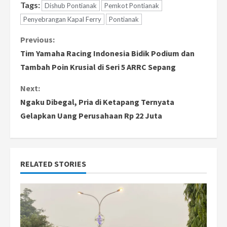
Tags:
Dishub Pontianak
Pemkot Pontianak
Penyebrangan Kapal Ferry
Pontianak
C
Previous:
Tim Yamaha Racing Indonesia Bidik Podium dan
o
Tambah Poin Krusial di Seri 5 ARRC Sepang
n
Next:
Ngaku Dibegal, Pria di Ketapang Ternyata
t
Gelapkan Uang Perusahaan Rp 22 Juta
i
n
RELATED STORIES
u
e
R