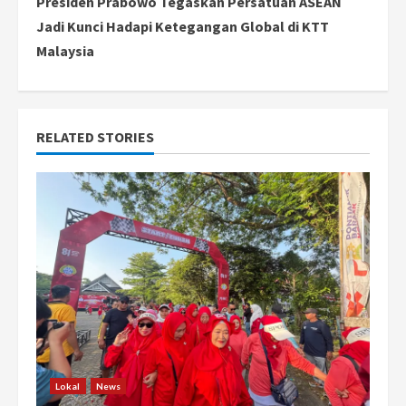
Presiden Prabowo Tegaskan Persatuan ASEAN
t
Jadi Kunci Hadapi Ketegangan Global di KTT
i
Malaysia
n
u
RELATED STORIES
e
R
e
a
d
i
n
Lokal
News