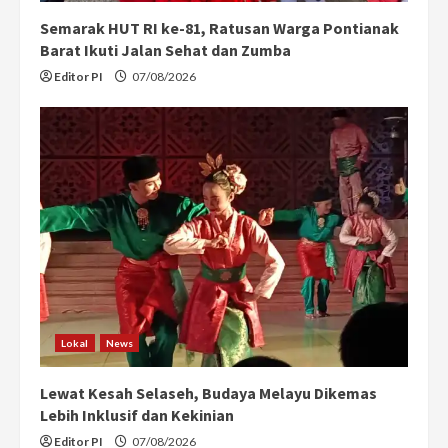
g
Semarak HUT RI ke-81, Ratusan Warga Pontianak
Barat Ikuti Jalan Sehat dan Zumba
Editor PI
07/08/2026
Lokal
News
Lewat Kesah Selaseh, Budaya Melayu Dikemas
Lebih Inklusif dan Kekinian
Editor PI
07/08/2026