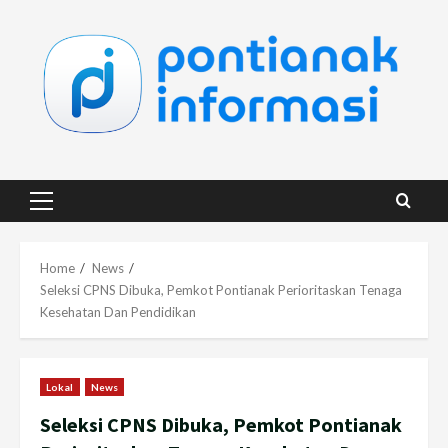
Skip
to
content
Primary
Menu
Home
News
Seleksi CPNS Dibuka, Pemkot Pontianak Perioritaskan Tenaga
Kesehatan Dan Pendidikan
Lokal
News
Seleksi CPNS Dibuka, Pemkot Pontianak