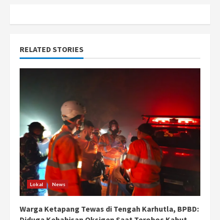
n
u
e
RELATED STORIES
R
e
a
d
i
n
Lokal
News
g
Warga Ketapang Tewas di Tengah Karhutla, BPBD:
Diduga Kehabisan Oksigen Saat Terobos Kabut