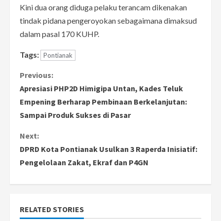
Kini dua orang diduga pelaku terancam dikenakan
tindak pidana pengeroyokan sebagaimana dimaksud
dalam pasal 170 KUHP.
Tags:
Pontianak
C
Previous:
Apresiasi PHP2D Himigipa Untan, Kades Teluk
o
Empening Berharap Pembinaan Berkelanjutan:
Sampai Produk Sukses di Pasar
n
Next:
t
DPRD Kota Pontianak Usulkan 3 Raperda Inisiatif:
i
Pengelolaan Zakat, Ekraf dan P4GN
n
u
RELATED STORIES