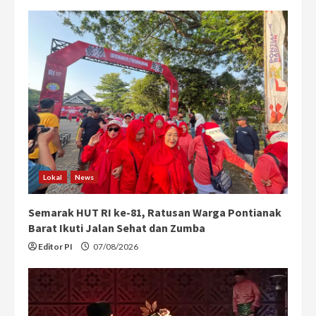
e
R
e
a
d
i
n
Lokal
News
g
Semarak HUT RI ke-81, Ratusan Warga Pontianak
Barat Ikuti Jalan Sehat dan Zumba
Editor PI
07/08/2026