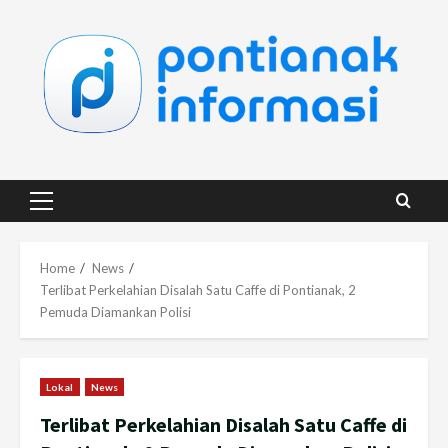
Skip
to
content
Primary
Menu
Home
News
Terlibat Perkelahian Disalah Satu Caffe di Pontianak, 2
Pemuda Diamankan Polisi
Lokal
News
Terlibat Perkelahian Disalah Satu Caffe di