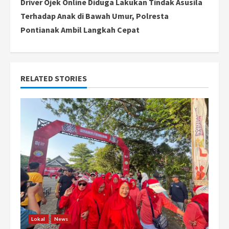
Driver Ojek Online Diduga Lakukan Tindak Asusila
t
Terhadap Anak di Bawah Umur, Polresta
i
Pontianak Ambil Langkah Cepat
n
u
RELATED STORIES
e
R
e
a
d
i
n
Lokal
News