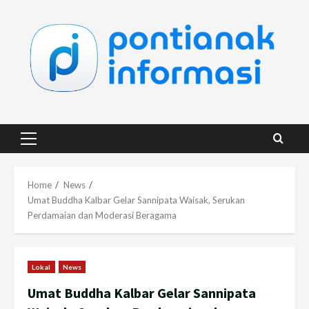
Skip
to
content
Primary
Menu
Home
News
Umat Buddha Kalbar Gelar Sannipata Waisak, Serukan
Perdamaian dan Moderasi Beragama
Lokal
News
Umat Buddha Kalbar Gelar Sannipata