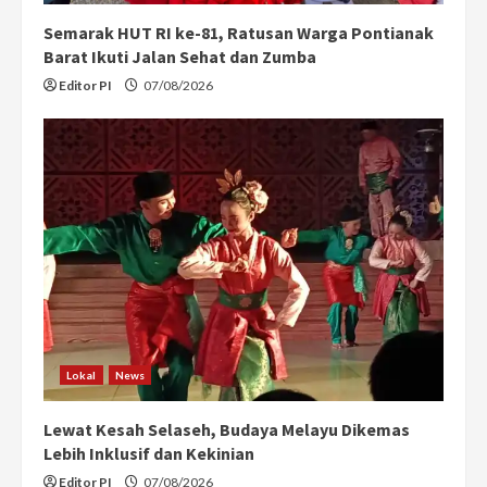
g
Semarak HUT RI ke-81, Ratusan Warga Pontianak
Barat Ikuti Jalan Sehat dan Zumba
Editor PI
07/08/2026
Lokal
News
Lewat Kesah Selaseh, Budaya Melayu Dikemas
Lebih Inklusif dan Kekinian
Editor PI
07/08/2026