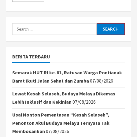
more
about
60
Hektare
Lahan
PT
CUT
Search
di
Sanggau
for:
Disegel
Pemkab
karena
Masuk
BERITA TERBARU
Kawasan
PIPPIB
Semarak HUT RI ke-81, Ratusan Warga Pontianak
Barat Ikuti Jalan Sehat dan Zumba
07/08/2026
Lewat Kesah Selaseh, Budaya Melayu Dikemas
Lebih Inklusif dan Kekinian
07/08/2026
Usai Nonton Pementasan “Kesah Selaseh”,
Penonton Akui Budaya Melayu Ternyata Tak
Membosankan
07/08/2026