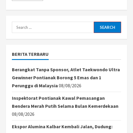
about
AFC
Tolak
Protes
PSSI,
Wasit
Search
Kuwait
Tetap
for:
Pimpin
Laga
Timnas
Indonesia
BERITA TERBARU
vs
Arab
Saudi
Berangkat Tanpa Sponsor, Atlet Taekwondo Ultra
Gewinner Pontianak Borong 5 Emas dan 1
Perunggu di Malaysia
08/08/2026
Inspektorat Pontianak Kawal Pemasangan
Bendera Merah Putih Selama Bulan Kemerdekaan
08/08/2026
Ekspor Alumina Kalbar Kembali Jalan, Dudung: