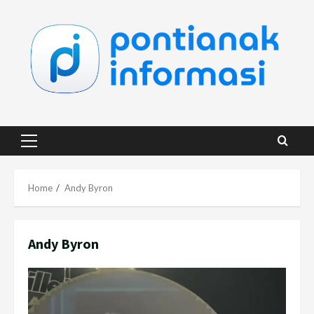
Skip
to
content
Primary
Menu
Home
Andy Byron
Andy Byron