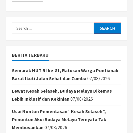
more
about
Geger!
CEO
Astronomer
Andy
Byron
Search
Mundur
Usai
for:
Terekam
Selingkuh
di
Konser
BERITA TERBARU
Coldplay
Semarak HUT RI ke-81, Ratusan Warga Pontianak
Barat Ikuti Jalan Sehat dan Zumba
07/08/2026
Lewat Kesah Selaseh, Budaya Melayu Dikemas
Lebih Inklusif dan Kekinian
07/08/2026
Usai Nonton Pementasan “Kesah Selaseh”,
Penonton Akui Budaya Melayu Ternyata Tak
Membosankan
07/08/2026