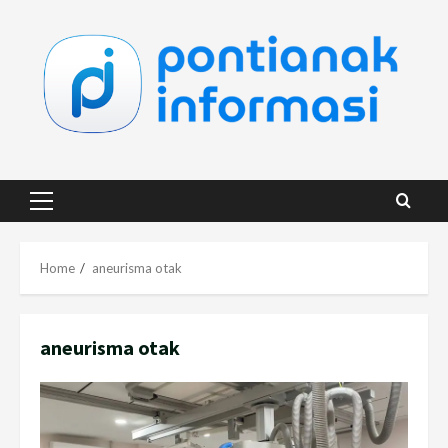
Skip
to
content
Primary
Menu
Home
aneurisma otak
aneurisma otak