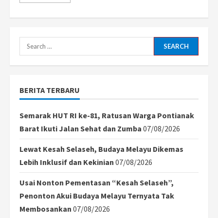
more
about
Pertama
di
Kalbar,
RSUD
Soedarso
Search
Sukses
Lakukan
for:
Tindakan
Coiling
Aneurisma
BERITA TERBARU
Semarak HUT RI ke-81, Ratusan Warga Pontianak
Barat Ikuti Jalan Sehat dan Zumba
07/08/2026
Lewat Kesah Selaseh, Budaya Melayu Dikemas
Lebih Inklusif dan Kekinian
07/08/2026
Usai Nonton Pementasan “Kesah Selaseh”,
Penonton Akui Budaya Melayu Ternyata Tak
Membosankan
07/08/2026