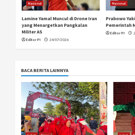
R
Nasional
Nasional
e
Lamine Yamal Muncul di Drone Iran
Prabowo Yak
a
yang Menargetkan Pangkalan
Pemerintah 
Militer AS
Editor PI
2
d
Editor PI
24/07/2026
i
n
BACA BERITA LAINNYA
g
Lokal
News
Lokal