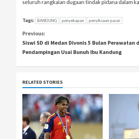
seluruh rangkaian dugaan tindak pidana dalam ka
Tags:
BANDUNG
penyekapan
penyiksaan pacar
C
Previous:
Siswi SD di Medan Divonis 5 Bulan Perawatan 
o
Pendampingan Usai Bunuh Ibu Kandung
n
t
RELATED STORIES
i
n
u
e