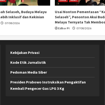
ah Selaseh, Budaya Melayu
Usai Nonton Pementasan “K
ebih Inklusif dan Kekinian
Selaseh”, Penonton Akui Bud
Melayu Ternyata Tak Membo
07/08/2026
Editor PI
07/08/2026
Kebijakan Privasi
Kode Etik Jurnalistik
Pedoman Media Siber
Presiden Prabowo Instruksikan Pengaktifan
Kembali Pengecer Gas LPG 3 Kg