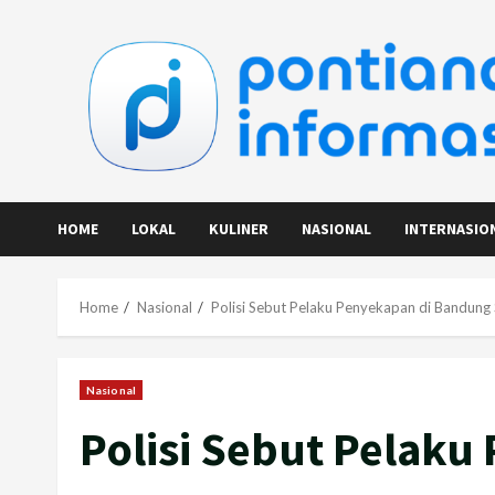
Skip
to
content
HOME
LOKAL
KULINER
NASIONAL
INTERNASIO
Home
Nasional
Polisi Sebut Pelaku Penyekapan di Bandun
Nasional
Polisi Sebut Pelaku