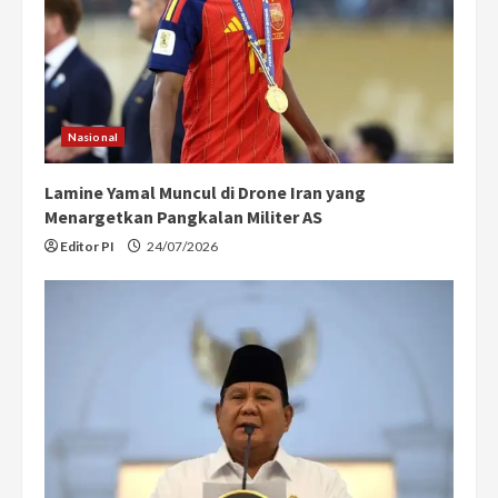
a
d
i
n
Nasional
g
Lamine Yamal Muncul di Drone Iran yang
Menargetkan Pangkalan Militer AS
Editor PI
24/07/2026