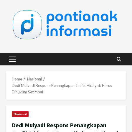
Skip
to
content
Primary
Menu
Home
Nasional
Dedi Mulyadi Respons Penangkapan Taufik Hidayat: Harus
Dihukum Setimpal
Nasional
Dedi Mulyadi Respons Penangkapan