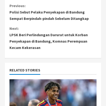
C
Previous:
Polisi Sebut Pelaku Penyekapan di Bandung
o
Sempat Berpindah-pindah Sebelum Ditangkap
n
Next:
LPSK Beri Perlindungan Darurat untuk Korban
t
Penyekapan di Bandung, Komnas Perempuan
i
Kecam Kekerasan
n
u
RELATED STORIES
e
R
e