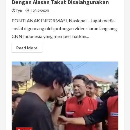
Dengan Alasan Takut Disalahgunakan
Tyo
19/12/2025
PONTIANAK INFORMASI, Nasional – Jagat media
sosial diguncang oleh potongan video siaran langsung
CNN Indonesia yang memperlihatkan...
Read
Read More
more
about
Viral
Video
Jurnalis
CNN
Menangis
Saat
Liput
Bencana
Aceh,
Video
Ditake
Down
Dengan
Alasan
Takut
Disalahgunakan
Nasional