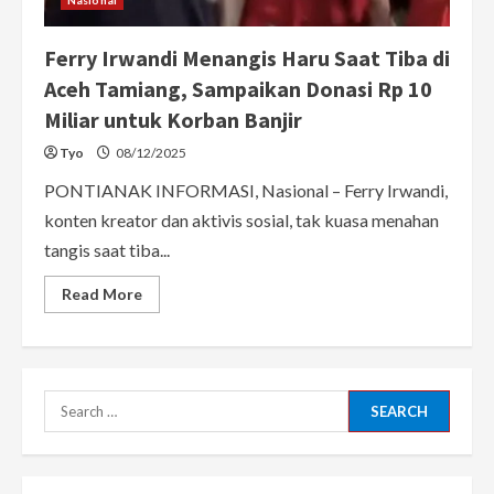
Ferry Irwandi Menangis Haru Saat Tiba di
Aceh Tamiang, Sampaikan Donasi Rp 10
Miliar untuk Korban Banjir
Tyo
08/12/2025
PONTIANAK INFORMASI, Nasional – Ferry Irwandi,
konten kreator dan aktivis sosial, tak kuasa menahan
tangis saat tiba...
Read
Read More
more
about
Ferry
Irwandi
Menangis
Haru
Saat
Search
Tiba
di
for:
Aceh
Tamiang,
Sampaikan
Donasi