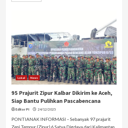
more
about
Heroik
Praja
IPDN
Selamatkan
Warga
Kelaparan
Terjebak
Lumpur
di
Aceh
Tamiang
Lokal
News
95 Prajurit Zipur Kalbar Dikirim ke Aceh,
Siap Bantu Pulihkan Pascabencana
Editor PI
24/12/2025
PONTIANAK INFORMASI – Sebanyak 97 prajurit
Zeni Tempur (Zipur) 6 Satya Digdaya dari Kalimantan