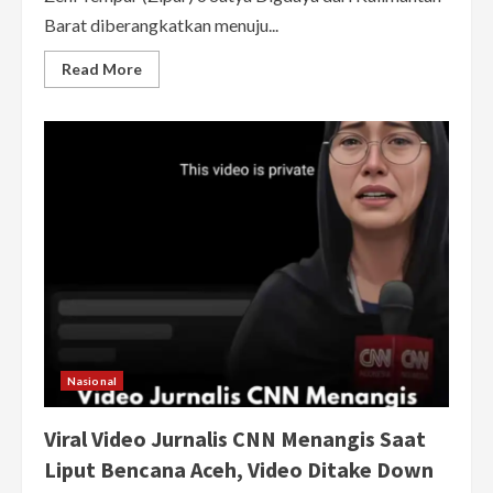
Barat diberangkatkan menuju...
Read
Read More
more
about
95
Prajurit
Zipur
Kalbar
Dikirim
ke
Aceh,
Siap
Bantu
Pulihkan
Pascabencana
Nasional
Viral Video Jurnalis CNN Menangis Saat
Liput Bencana Aceh, Video Ditake Down