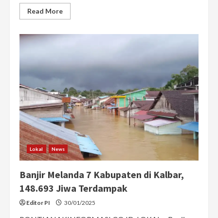
Read
Read More
more
about
BPBD
Kalbar:
Distribusi
Logistik
Terhambat,
Banyak
Warga
enggan
Mengungsi
Lokal
News
Banjir Melanda 7 Kabupaten di Kalbar,
148.693 Jiwa Terdampak
Editor PI
30/01/2025