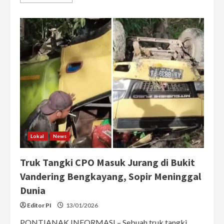
more
about
Tanam
Jagung
di
Jagoi
Babang,
Wagub
Krisantus
Targetkan
Bengkayang
jadi
Penghasil
Jagung
No.1
di
Indonesia
Lokal
News
Truk Tangki CPO Masuk Jurang di Bukit
Vandering Bengkayang, Sopir Meninggal
Dunia
Editor PI
13/01/2026
PONTIANAK INFORMASI – Sebuah truk tangki