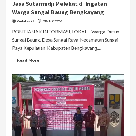
Jasa Sutarmidji Melekat di Ingatan
Warga Sungai Baung Bengkayang
Redaksi PI
08/10/2024
PONTIANAK INFORMASI, LOKAL – Warga Dusun
Sungai Baung, Desa Sungai Raya, Kecamatan Sungai
Raya Kepulauan, Kabupaten Bengkayang,...
Read
Read More
more
about
Jasa
Sutarmidji
Melekat
di
Ingatan
Warga
Sungai
Baung
Bengkayang