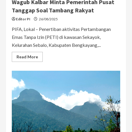
Wagub Kalbar Minta Pemerintah Pusat
Tanggap Soal Tambang Rakyat
Editor PI
26/08/2025
PIFA, Lokal – Penertiban aktivitas Pertambangan
Emas Tanpa Izin (PETI) di kawasan Sekayok,
Kelurahan Sebalo, Kabupaten Bengkayang,...
Read
Read More
more
about
Penertiban
PETI
di
Bengkayang
Ricuh,
Wagub
Kalbar
Minta
Pemerintah
Pusat
Tanggap
Soal
Tambang
Rakyat