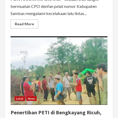
bermuatan CPO denfan pelat nomor Kabupaten
Sambas mengalami kecelakaan lalu lintas...
Read
Read More
more
about
Truk
Tangki
CPO
Masuk
Jurang
di
Bukit
Vandering
Bengkayang,
Sopir
Meninggal
Dunia
Lokal
News
Penertiban PETI di Bengkayang Ricuh,