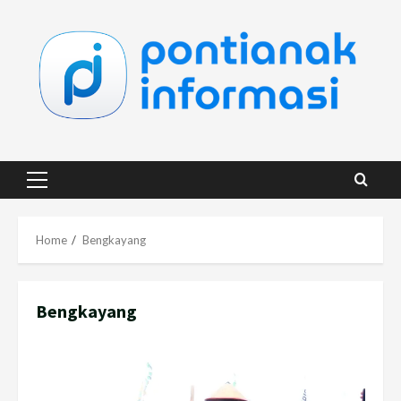
Skip
to
content
Primary
Menu
Home
Bengkayang
Bengkayang