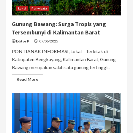
Lokal
Pariwisata
Gunung Bawang: Surga Tropis yang
Tersembunyi di Kalimantan Barat
Editor PI
07/06/2025
PONTIANAK INFORMASI, Lokal – Terletak di
Kabupaten Bengkayang, Kalimantan Barat, Gunung
Bawang merupakan salah satu gunung tertinggi...
Read
Read More
more
about
Gunung
Bawang:
Surga
Tropis
yang
Tersembunyi
di
Kalimantan
Barat