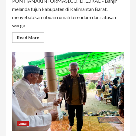
PONTIANAKINFORMASI.CO.ID, LOKAL – Banjir
melanda tujuh kabupaten di Kalimantan Barat,
menyebabkan ribuan rumah terendam dan ratusan
warga...
Read
Read More
more
about
Banjir
Melanda
7
Kabupaten
di
Kalbar,
148.693
Jiwa
Terdampak
Lokal