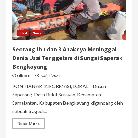
Lokal
News
Seorang Ibu dan 3 Anaknya Meninggal
Dunia Usai Tenggelam di Sungai Saperak
Bengkayang
Editor PI
30/01/2024
PONTIANAK INFORMASI, LOKAL – Dusun
Saparong, Desa Bukit Serayan, Kecamatan
Samalantan, Kabupaten Bengkayang, diguncang oleh
sebuah tragedi...
Read
Read More
more
about
Seorang