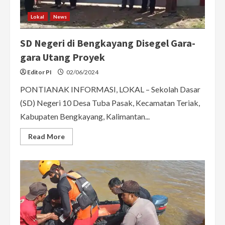
Lokal
News
SD Negeri di Bengkayang Disegel Gara-
gara Utang Proyek
Editor PI
02/06/2024
PONTIANAK INFORMASI, LOKAL – Sekolah Dasar
(SD) Negeri 10 Desa Tuba Pasak, Kecamatan Teriak,
Kabupaten Bengkayang, Kalimantan...
Read
Read More
more
about
SD
Negeri
di
Bengkayang
Disegel
Gara-
gara
Utang
Proyek