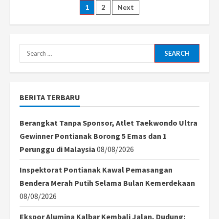
Ibu
Posts
1
2
Next
dan
3
Anaknya
pagination
Meninggal
Dunia
Usai
Search
Tenggelam
di
for:
Sungai
Saperak
Bengkayang
BERITA TERBARU
Berangkat Tanpa Sponsor, Atlet Taekwondo Ultra
Gewinner Pontianak Borong 5 Emas dan 1
Perunggu di Malaysia
08/08/2026
Inspektorat Pontianak Kawal Pemasangan
Bendera Merah Putih Selama Bulan Kemerdekaan
08/08/2026
Ekspor Alumina Kalbar Kembali Jalan, Dudung: