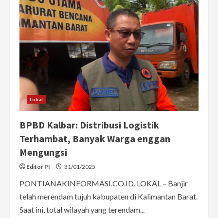
2
Truk
Berisi
105
Bal
Pakaian
dan
Sepatu
Bekas
dari
Malaysia
Lokal
BPBD Kalbar: Distribusi Logistik
Terhambat, Banyak Warga enggan
Mengungsi
Editor PI
31/01/2025
PONTIANAKINFORMASI.CO.ID, LOKAL – Banjir
telah merendam tujuh kabupaten di Kalimantan Barat.
Saat ini, total wilayah yang terendam...