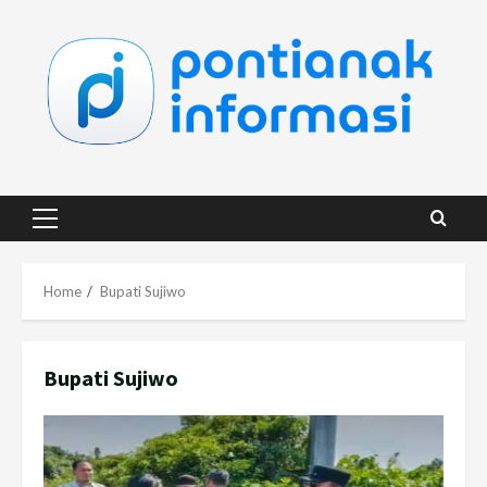
Skip
to
content
Primary
Menu
Home
Bupati Sujiwo
Bupati Sujiwo