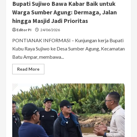
Bupati Sujiwo Bawa Kabar Baik untuk
Warga Sumber Agung: Dermaga, Jalan
hingga Masjid Jadi Prioritas
Editor PI
24/06/2026
PONTIANAK INFORMASI – Kunjungan kerja Bupati
Kubu Raya Sujiwo ke Desa Sumber Agung, Kecamatan
Batu Ampar, membawa...
Read
Read More
more
about
Bupati
Sujiwo
Bawa
Kabar
Baik
untuk
Warga
Sumber
Agung:
Dermaga,
Jalan
hingga
Masjid