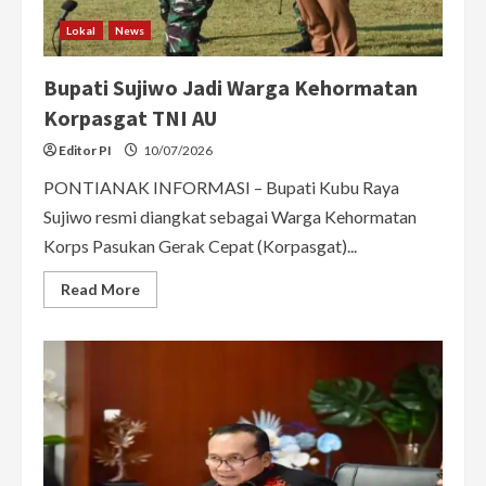
Lokal
News
Bupati Sujiwo Jadi Warga Kehormatan
Korpasgat TNI AU
Editor PI
10/07/2026
PONTIANAK INFORMASI – Bupati Kubu Raya
Sujiwo resmi diangkat sebagai Warga Kehormatan
Korps Pasukan Gerak Cepat (Korpasgat)...
Read
Read More
more
about
Bupati
Sujiwo
Jadi
Warga
Kehormatan
Korpasgat
TNI
AU