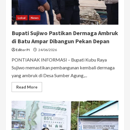
Jadi
Prioritas
Lokal
News
Bupati Sujiwo Pastikan Dermaga Ambruk
di Batu Ampar Dibangun Pekan Depan
Editor PI
24/06/2026
PONTIANAK INFORMASI – Bupati Kubu Raya
Sujiwo memastikan pembangunan kembali dermaga
yang ambruk di Desa Sumber Agung,...
Read
Read More
more
about
Bupati
Sujiwo
Pastikan
Dermaga
Ambruk
di
Batu
Ampar