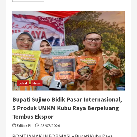
more
about
Bupati
Sujiwo
Sulap
Bundaran
Angkasa
Pura
Jadi
Landmark
Baru
Gerbang
Kubu
Raya
Lokal
News
Bupati Sujiwo Bidik Pasar Internasional,
5 Produk UMKM Kubu Raya Berpeluang
Tembus Ekspor
Editor PI
23/07/2026
PONTIANAK INFORMASI – Bupati Kubu Raya