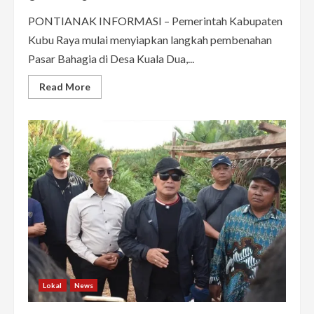
PONTIANAK INFORMASI – Pemerintah Kabupaten
Kubu Raya mulai menyiapkan langkah pembenahan
Pasar Bahagia di Desa Kuala Dua,...
Read
Read More
more
about
Pasar
Bahagia
Kubu
Raya
Bakal
Disulap
Jadi
Pasar
Modern,
Ini
Prioritas
Pembangunannya
Lokal
News