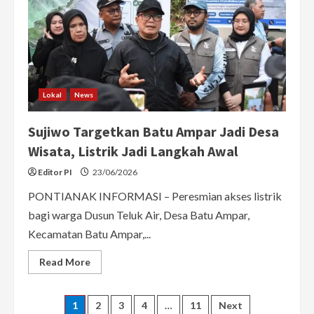
Dibangun
Pekan
Depan
Lokal
News
Sujiwo Targetkan Batu Ampar Jadi Desa
Wisata, Listrik Jadi Langkah Awal
Editor PI
23/06/2026
PONTIANAK INFORMASI – Peresmian akses listrik
bagi warga Dusun Teluk Air, Desa Batu Ampar,
Kecamatan Batu Ampar,...
Read
Read More
more
about
Sujiwo
Targetkan
Posts
1
2
3
4
…
11
Next
Batu