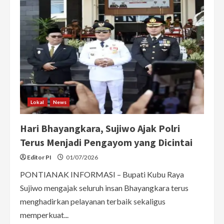
Bupati
Sujiwo
Dorong
Sinkronisasi
Data
LBS
ke
Kementerian
ATR/BPN
Lokal
News
Hari Bhayangkara, Sujiwo Ajak Polri
Terus Menjadi Pengayom yang Dicintai
Editor PI
01/07/2026
PONTIANAK INFORMASI – Bupati Kubu Raya
Sujiwo mengajak seluruh insan Bhayangkara terus
menghadirkan pelayanan terbaik sekaligus
memperkuat...