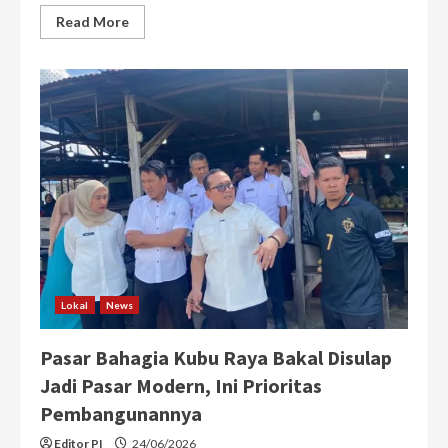
Read
Read More
more
about
Hari
Bhayangkara,
Sujiwo
Ajak
Polri
Terus
Menjadi
Pengayom
yang
Dicintai
Lokal
News
Pasar Bahagia Kubu Raya Bakal Disulap
Jadi Pasar Modern, Ini Prioritas
Pembangunannya
Editor PI
24/06/2026