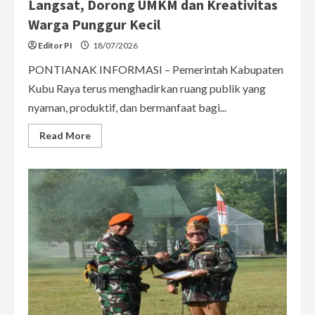
Langsat, Dorong UMKM dan Kreativitas
Warga Punggur Kecil
Editor PI
18/07/2026
PONTIANAK INFORMASI – Pemerintah Kabupaten
Kubu Raya terus menghadirkan ruang publik yang
nyaman, produktif, dan bermanfaat bagi...
Read
Read More
more
about
Bupati
Resmikan
Ruang
Publik
Tugu
Langsat,
Dorong
UMKM
dan
Kreativitas
Warga
Punggur
Kecil