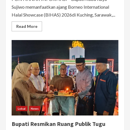
Sujiwo memanfaatkan ajang Borneo International
Halal Showcase (BIHAS) 2026di Kuching, Sarawak,...
Read
Read More
more
about
Bupati
Sujiwo
Bidik
Pasar
Internasional,
5
Produk
UMKM
Kubu
Raya
Berpeluang
Tembus
Ekspor
Lokal
News
Bupati Resmikan Ruang Publik Tugu