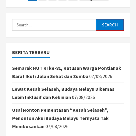
Ampar
Jadi
pagination
Desa
Wisata,
Listrik
Search
Jadi
Langkah
for:
Awal
BERITA TERBARU
Semarak HUT RI ke-81, Ratusan Warga Pontianak
Barat Ikuti Jalan Sehat dan Zumba
07/08/2026
Lewat Kesah Selaseh, Budaya Melayu Dikemas
Lebih Inklusif dan Kekinian
07/08/2026
Usai Nonton Pementasan “Kesah Selaseh”,
Penonton Akui Budaya Melayu Ternyata Tak
Membosankan
07/08/2026