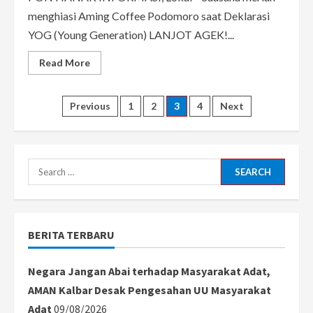
menghiasi Aming Coffee Podomoro saat Deklarasi
YOG (Young Generation) LANJOT AGEK!...
Read
Read More
more
about
Dihadiri
Sutarmidji,
Posts
Previous
1
2
3
4
Next
Begini
Suasana
Meriah
pagination
Deklarasi
Young
Generation
Search
LANJOT
AGEK
for:
di
Aming
Coffee!
BERITA TERBARU
Negara Jangan Abai terhadap Masyarakat Adat,
AMAN Kalbar Desak Pengesahan UU Masyarakat
Adat
09/08/2026