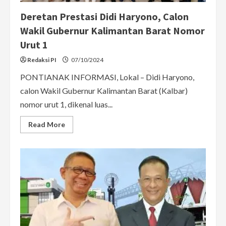
Deretan Prestasi Didi Haryono, Calon
Wakil Gubernur Kalimantan Barat Nomor
Urut 1
Redaksi PI
07/10/2024
PONTIANAK INFORMASI, Lokal – Didi Haryono,
calon Wakil Gubernur Kalimantan Barat (Kalbar)
nomor urut 1, dikenal luas...
Read
Read More
more
about
Deretan
Prestasi
Didi
Haryono,
Calon
Wakil
Gubernur
Kalimantan
Barat
Nomor
Urut
1