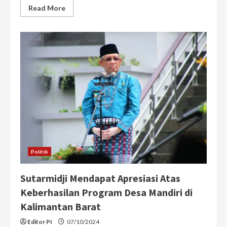
Read
Read More
more
about
Tokoh
Masyarakat
Tionghoa
Bengkayang
Dukung
Pasangan
Sutarmidji-
Didi
Haryono
di
Pilgub
Kalbar
Politik
Sutarmidji Mendapat Apresiasi Atas
Keberhasilan Program Desa Mandiri di
Kalimantan Barat
Editor PI
07/10/2024