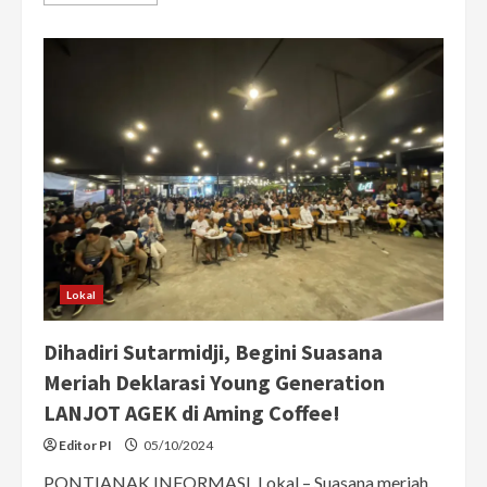
more
about
Sutarmidji
Terharu
dengan
Dukungan
Generasi
Muda
Kalbar
dalam
Deklarasi
YOG
Lanjotagik
Lokal
Dihadiri Sutarmidji, Begini Suasana
Meriah Deklarasi Young Generation
LANJOT AGEK di Aming Coffee!
Editor PI
05/10/2024
PONTIANAK INFORMASI, Lokal – Suasana meriah