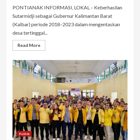
PONTIANAK INFORMASI, LOKAL – Keberhasilan
Sutarmidji sebagai Gubernur Kalimantan Barat
(Kalbar) periode 2018–2023 dalam mengentaskan
desa tertinggal...
Read
Read More
more
about
Sutarmidji
Mendapat
Apresiasi
Atas
Keberhasilan
Program
Desa
Mandiri
di
Kalimantan
Barat
Politik