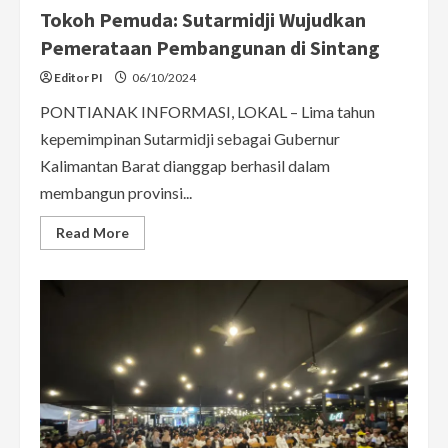
Tokoh Pemuda: Sutarmidji Wujudkan
Pemerataan Pembangunan di Sintang
Editor PI
06/10/2024
PONTIANAK INFORMASI, LOKAL – Lima tahun
kepemimpinan Sutarmidji sebagai Gubernur
Kalimantan Barat dianggap berhasil dalam
membangun provinsi...
Read
Read More
more
about
Tokoh
Pemuda:
Sutarmidji
Wujudkan
Pemerataan
Pembangunan
di
Sintang