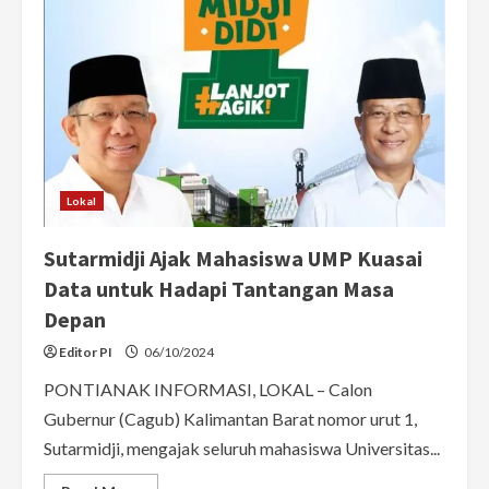
Kalbar,
Didi
Haryono
Pernah
Terima
Penghargaan
Bintang
Bhayangkara
Pratama
Lokal
Sutarmidji Ajak Mahasiswa UMP Kuasai
Data untuk Hadapi Tantangan Masa
Depan
Editor PI
06/10/2024
PONTIANAK INFORMASI, LOKAL – Calon
Gubernur (Cagub) Kalimantan Barat nomor urut 1,
Sutarmidji, mengajak seluruh mahasiswa Universitas...