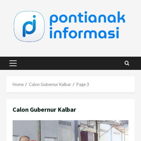
Skip
to
content
Primary
Menu
Home
Calon Gubernur Kalbar
Page 3
Calon Gubernur Kalbar