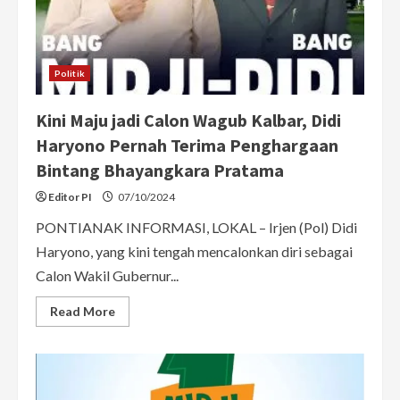
Politik
Kini Maju jadi Calon Wagub Kalbar, Didi
Haryono Pernah Terima Penghargaan
Bintang Bhayangkara Pratama
Editor PI
07/10/2024
PONTIANAK INFORMASI, LOKAL – Irjen (Pol) Didi
Haryono, yang kini tengah mencalonkan diri sebagai
Calon Wakil Gubernur...
Read
Read More
more
about
Kini
Maju
jadi
Calon
Wagub