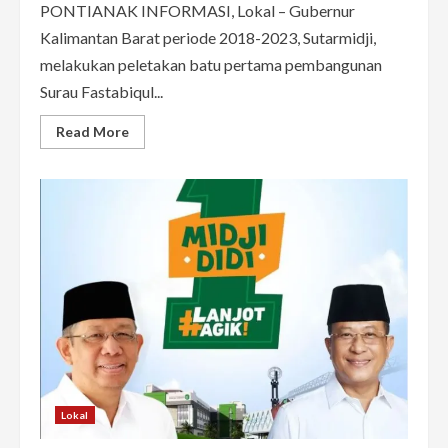
PONTIANAK INFORMASI, Lokal – Gubernur
Kalimantan Barat periode 2018-2023, Sutarmidji,
melakukan peletakan batu pertama pembangunan
Surau Fastabiqul...
Read
Read More
more
about
Sutarmidji
Letakkan
Batu
Pertama
Pembangunan
Surau
Fastabiqul
Khairat
di
Bengkayang
Lokal