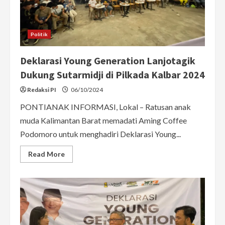
Politik
Deklarasi Young Generation Lanjotagik
Dukung Sutarmidji di Pilkada Kalbar 2024
Redaksi PI
06/10/2024
PONTIANAK INFORMASI, Lokal – Ratusan anak
muda Kalimantan Barat memadati Aming Coffee
Podomoro untuk menghadiri Deklarasi Young...
Read
Read More
more
about
Deklarasi
Young
Generation
Lanjotagik
Dukung
Sutarmidji
di
Pilkada