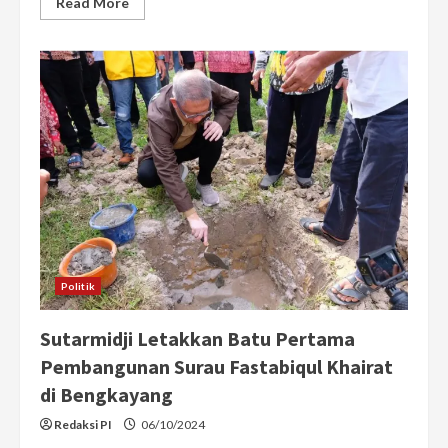
Read
Read More
more
about
Sutarmidji
Ajak
Mahasiswa
UMP
Kuasai
Data
untuk
Hadapi
Tantangan
Masa
Depan
Politik
Sutarmidji Letakkan Batu Pertama
Pembangunan Surau Fastabiqul Khairat
di Bengkayang
Redaksi PI
06/10/2024