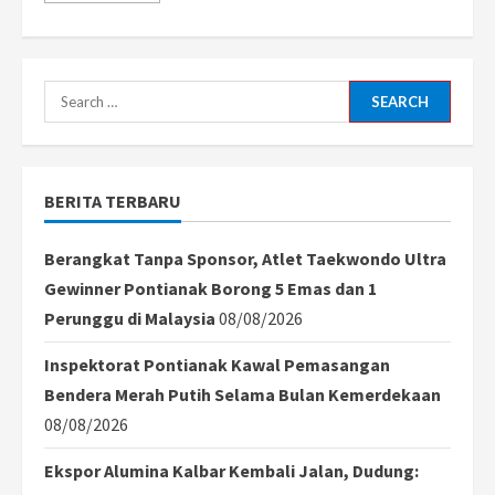
about
Wamendikti
Saintek
Resmikan
Prodi
Spesialis
Search
Anestesiologi
dan
for:
Magister
Farmasi
FK
Untan
BERITA TERBARU
Berangkat Tanpa Sponsor, Atlet Taekwondo Ultra
Gewinner Pontianak Borong 5 Emas dan 1
Perunggu di Malaysia
08/08/2026
Inspektorat Pontianak Kawal Pemasangan
Bendera Merah Putih Selama Bulan Kemerdekaan
08/08/2026
Ekspor Alumina Kalbar Kembali Jalan, Dudung: