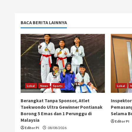
BACA BERITA LAINNYA
Lokal
News
Sports
Lokal
Berangkat Tanpa Sponsor, Atlet
Inspektor
Taekwondo Ultra Gewinner Pontianak
Pemasang
Borong 5 Emas dan 1 Perunggu di
Selama B
Malaysia
Editor PI
Editor PI
08/08/2026