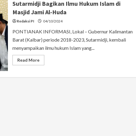
Sutarmidji Bagikan Ilmu Hukum Islam di
Masjid Jami Al-Huda
Redaksi PI
04/10/2024
PONTIANAK INFORMASI, Lokal – Gubernur Kalimantan
Barat (Kalbar) periode 2018-2023, Sutarmidji, kembali
menyampaikan ilmu hukum Islam yang...
Read
Read More
more
about
Sutarmidji
Bagikan
Ilmu
Hukum
Islam
di
Masjid
Jami
Al-
Huda