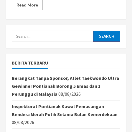
Read
Read More
more
about
Kadin
Kalbar
Tolak
Figur
dari
Search
Luar
Daerah
for:
untuk
Pimpin
Organisasi,
Tegaskan
BERITA TERBARU
Legalitas
Hasil
Musprovlub
Berangkat Tanpa Sponsor, Atlet Taekwondo Ultra
Gewinner Pontianak Borong 5 Emas dan 1
Perunggu di Malaysia
08/08/2026
Inspektorat Pontianak Kawal Pemasangan
Bendera Merah Putih Selama Bulan Kemerdekaan
08/08/2026