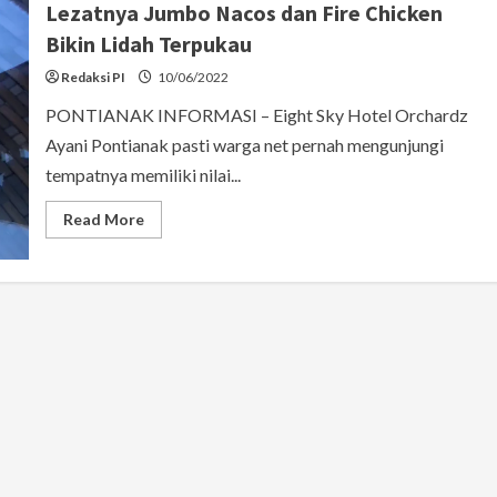
Lezatnya Jumbo Nacos dan Fire Chicken
Bikin Lidah Terpukau
Redaksi PI
10/06/2022
PONTIANAK INFORMASI – Eight Sky Hotel Orchardz
Ayani Pontianak pasti warga net pernah mengunjungi
tempatnya memiliki nilai...
Read
Read More
more
about
Lezatnya
Jumbo
Nacos
dan
Fire
Chicken
Bikin
Lidah
Terpukau