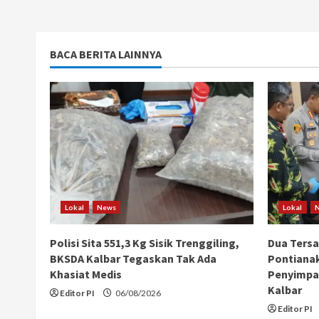
BACA BERITA LAINNYA
Lokal
News
Lokal
Polisi Sita 551,3 Kg Sisik Trenggiling,
Dua Ters
BKSDA Kalbar Tegaskan Tak Ada
Pontiana
Khasiat Medis
Penyimpan
Kalbar
Editor PI
06/08/2026
Editor PI