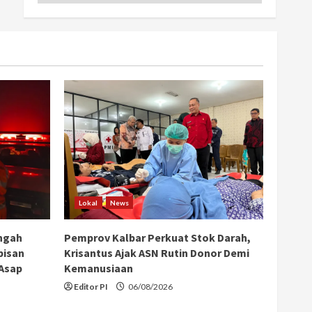
Lokal
News
ngah
Pemprov Kalbar Perkuat Stok Darah,
bisan
Krisantus Ajak ASN Rutin Donor Demi
 Asap
Kemanusiaan
Editor PI
06/08/2026