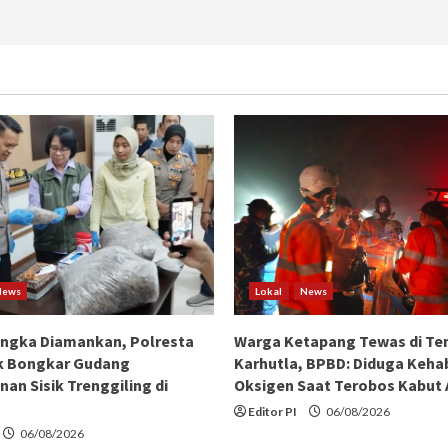
News
Lokal
News
angka Diamankan, Polresta
Warga Ketapang Tewas di Te
k Bongkar Gudang
Karhutla, BPBD: Diduga Keha
an Sisik Trenggiling di
Oksigen Saat Terobos Kabut
Editor PI
06/08/2026
06/08/2026