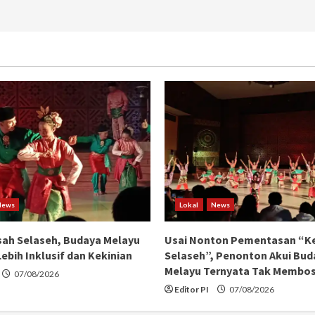
News
Lokal
News
ah Selaseh, Budaya Melayu
Usai Nonton Pementasan “K
ebih Inklusif dan Kekinian
Selaseh”, Penonton Akui Bud
Melayu Ternyata Tak Membo
07/08/2026
Editor PI
07/08/2026