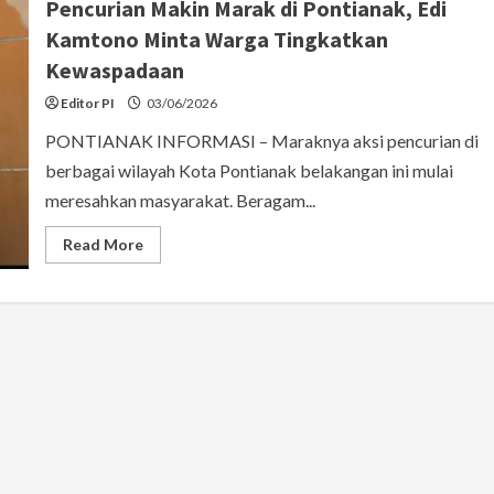
Pencurian Makin Marak di Pontianak, Edi
Kamtono Minta Warga Tingkatkan
Kewaspadaan
Editor PI
03/06/2026
PONTIANAK INFORMASI – Maraknya aksi pencurian di
berbagai wilayah Kota Pontianak belakangan ini mulai
meresahkan masyarakat. Beragam...
Read
Read More
more
about
Pencurian
Makin
Marak
di
Pontianak,
Edi
Kamtono
Minta
Warga
Tingkatkan
Kewaspadaan