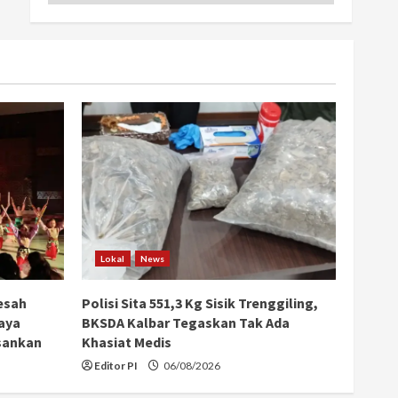
Lokal
News
esah
Polisi Sita 551,3 Kg Sisik Trenggiling,
aya
BKSDA Kalbar Tegaskan Tak Ada
sankan
Khasiat Medis
Editor PI
06/08/2026