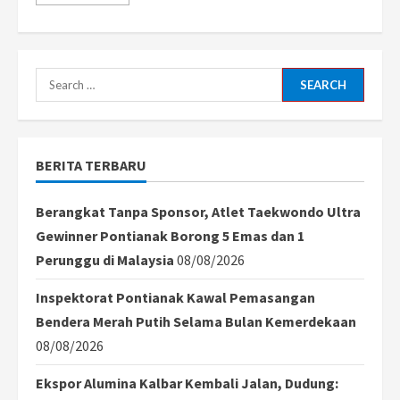
more
about
Penertiban
Bangunan
Liar
di
Kubu
Search
Raya:
Bupati
for:
Sujiwo
Apresiasi
Pembongkaran
Sukarela
BERITA TERBARU
Berangkat Tanpa Sponsor, Atlet Taekwondo Ultra
Gewinner Pontianak Borong 5 Emas dan 1
Perunggu di Malaysia
08/08/2026
Inspektorat Pontianak Kawal Pemasangan
Bendera Merah Putih Selama Bulan Kemerdekaan
08/08/2026
Ekspor Alumina Kalbar Kembali Jalan, Dudung: