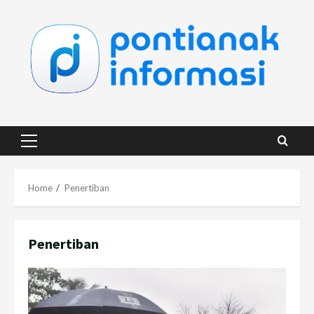
Skip
to
content
Primary
Menu
Home
Penertiban
Penertiban