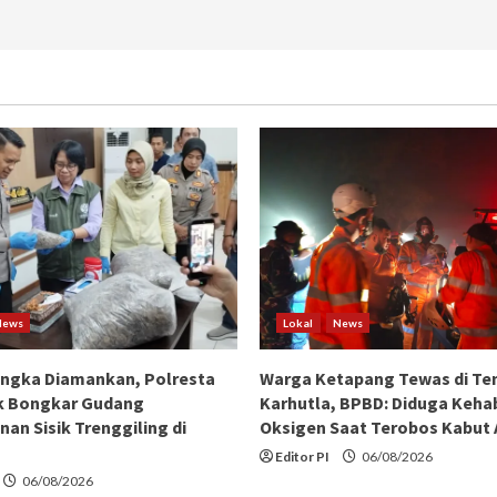
News
Lokal
News
angka Diamankan, Polresta
Warga Ketapang Tewas di Te
k Bongkar Gudang
Karhutla, BPBD: Diduga Keha
an Sisik Trenggiling di
Oksigen Saat Terobos Kabut
Editor PI
06/08/2026
06/08/2026