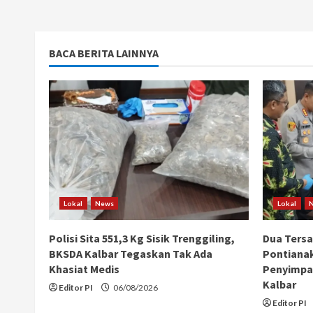
BACA BERITA LAINNYA
Lokal
News
Lokal
Polisi Sita 551,3 Kg Sisik Trenggiling,
Dua Ters
BKSDA Kalbar Tegaskan Tak Ada
Pontiana
Khasiat Medis
Penyimpan
Kalbar
Editor PI
06/08/2026
Editor PI