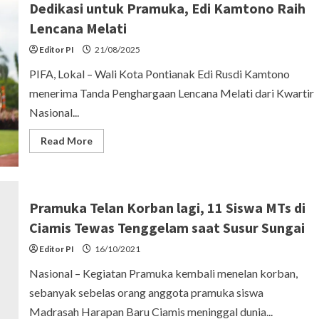
Dedikasi untuk Pramuka, Edi Kamtono Raih
Lencana Melati
Editor PI
21/08/2025
PIFA, Lokal – Wali Kota Pontianak Edi Rusdi Kamtono
menerima Tanda Penghargaan Lencana Melati dari Kwartir
Nasional...
Read
Read More
more
about
Dedikasi
untuk
Pramuka,
Edi
Pramuka Telan Korban lagi, 11 Siswa MTs di
Kamtono
Raih
Ciamis Tewas Tenggelam saat Susur Sungai
Lencana
Melati
Editor PI
16/10/2021
Nasional – Kegiatan Pramuka kembali menelan korban,
sebanyak sebelas orang anggota pramuka siswa
Madrasah Harapan Baru Ciamis meninggal dunia...