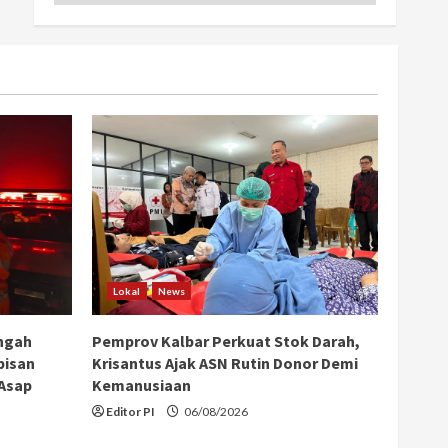
Lokal
News
ngah
Pemprov Kalbar Perkuat Stok Darah,
bisan
Krisantus Ajak ASN Rutin Donor Demi
 Asap
Kemanusiaan
Editor PI
06/08/2026