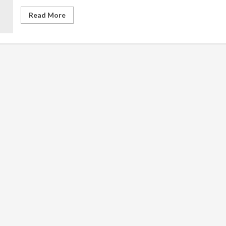
Read
Read More
more
about
Pramuka
Telan
Korban
lagi,
11
Siswa
MTs
di
Ciamis
Tewas
Tenggelam
saat
Susur
Sungai